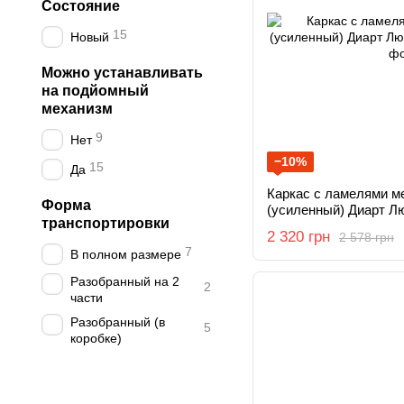
Состояние
15
Новый
Можно устанавливать
на подйомный
механизм
9
Нет
−10%
15
Да
Каркас с ламелями м
Форма
(усиленный) Диарт Л
транспортировки
2 320 грн
2 578 грн
7
В полном размере
Разобранный на 2
2
части
Разобранный (в
5
коробке)