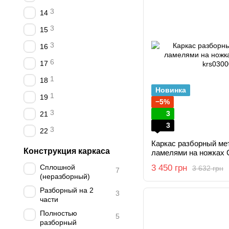
3
14
3
15
3
16
6
17
1
18
Новинка
1
19
−5%
3
3
21
3
3
22
Каркас разборный ме
Конструкция каркаса
ламелями на ножках 
Сплошной
3 450 грн
3 632 грн
7
(неразборный)
Разборный на 2
3
части
Полностью
5
разборный