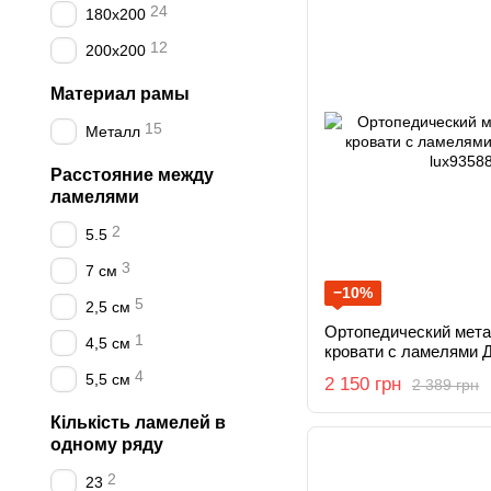
24
180x200
12
200x200
Материал рамы
15
Металл
Расстояние между
ламелями
2
5.5
3
7 см
−10%
5
2,5 см
Ортопедический мета
1
4,5 см
кровати с ламелями 
4
5,5 см
2 150 грн
2 389 грн
Кількість ламелей в
одному ряду
2
23