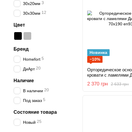
3
30х20мм
12
30х30мм
Цвет
Бренд
Новинка
5
Homefort
−10%
20
ДиАрт
Орторедическое основ
кровати с ламелями 
ножками 70x190
Наличие
2 370 грн
2 633 грн
20
В наличии
5
Под заказ
Состояние товара
25
Новый