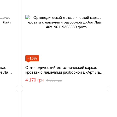
−10%
ркас
Ортопедический металлический каркас
т Лайт
кровати с ламелями разборной ДиАрт Лайт
140x190
4 170 грн
4 633 грн