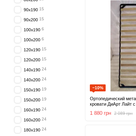
15
90x190
15
90x200
6
100x190
6
100x200
15
120x190
15
120x200
24
140x190
24
140x200
−10%
19
150x190
Ортопедический мета
19
150x200
кровати ДиАрт Лайт 
24
160x190
1 880 грн
2 089 грн
24
160x200
24
180x190