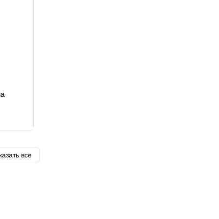
на
казать все