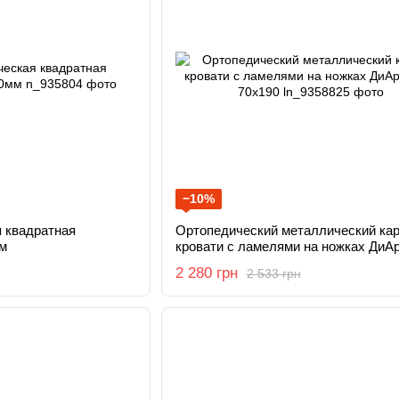
−10%
 квадратная
Ортопедический металлический ка
м
кровати с ламелями на ножках ДиАр
70x190
2 280 грн
2 533 грн