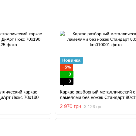
Новинка
−5%
3
3
ллический каркас
Каркас разборный металлический с
ДиАрт Люкс 70x190
ламелями без ножек Стандарт 80x1
2 970 грн
3 126 грн