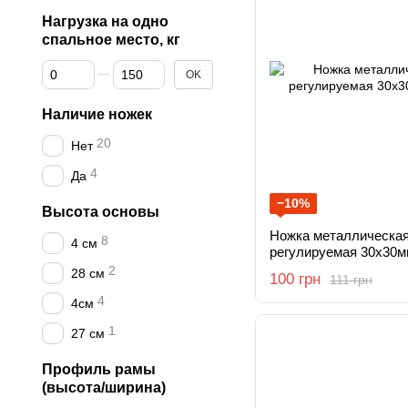
Нагрузка на одно
спальное место, кг
От Нагрузка на одно спальное место, кг
До Нагрузка на одно спальное место, кг
OK
Наличие ножек
20
Нет
4
Да
−10%
Высота основы
Ножка металлическая
8
4 см
регулируемая 30х30м
2
28 см
100 грн
111 грн
4
4см
1
27 см
Профиль рамы
(высота/ширина)