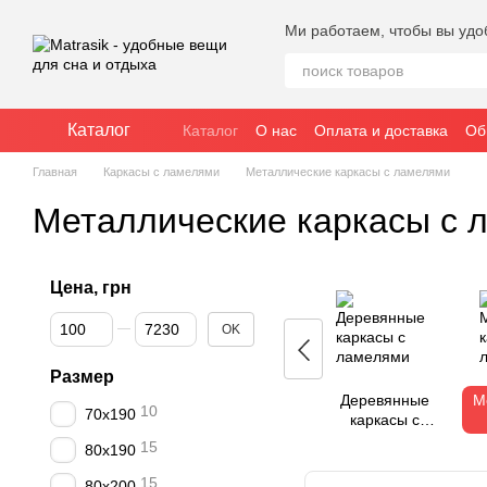
Перейти к основному контенту
Ми работаем, чтобы вы удо
Каталог
Каталог
О нас
Оплата и доставка
Об
Публичное соглашение (оферта)
Главная
Каркасы с ламелями
Металлические каркасы с ламелями
Металлические каркасы с 
Цена, грн
От Цена, грн
До Цена, грн
OK
Размер
Деревянные
М
10
70x190
каркасы с
ламелями
15
80x190
15
80x200