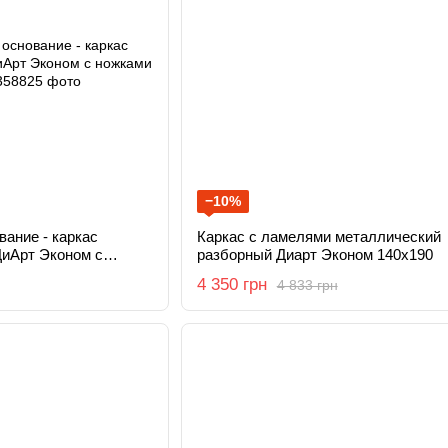
−10%
ание - каркас
Каркас с ламелями металлический
ДиАрт Эконом с
разборный Диарт Эконом 140х190
4 350 грн
4 833 грн