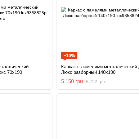
−10%
еталлический
Каркас с ламелями металлический 
юкс 70х190
Люкс разборный 140х190
5 150 грн
5 722 грн