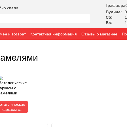
График ра
бно спали
Будние:
9
Сб:
1
Вс:
1
мен и возврат
Контактная информация
Отзывы о магазине
По
ламелями
еталлические
каркасы с
ламелями