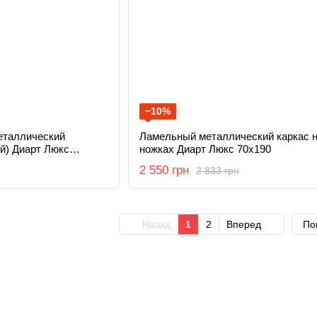
−10%
еталлический
Ламельный металлический каркас 
й) Диарт Люкс
ножках Диарт Люкс 70х190
2 550 грн
2 833 грн
Назад
1
2
Вперед
По