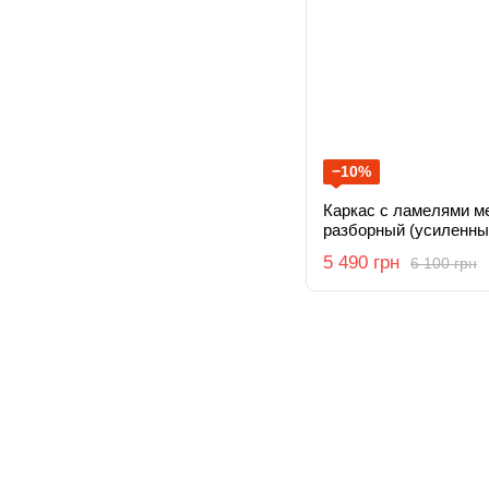
−10%
Каркас с ламелями м
разборный (усиленны
140х190
5 490 грн
6 100 грн