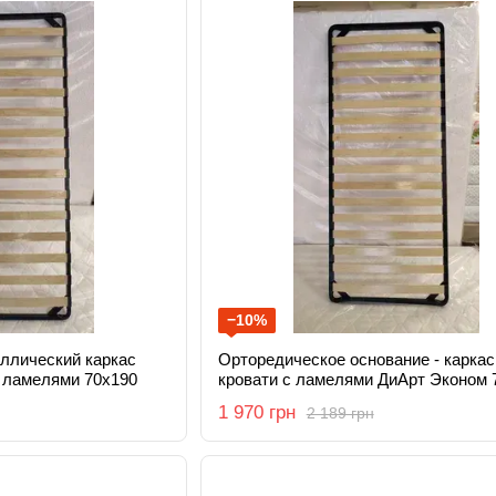
−10%
ллический каркас
Орторедическое основание - каркас
с ламелями 70x190
кровати с ламелями ДиАрт Эконом 
1 970 грн
2 189 грн