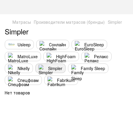
Матрасы
Производители матрасов (бренды)
Simpler
Simpler
Usleep
Сонлайн
EuroSleep
MatroLuxe
HighFoam
Релакс
Nikelly
Simpler
Family Sleep
Спецфоам
Fabrikum
Нет товаров