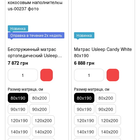
Новинка
Оправка в течение 2х недель
Новинка
Беспружинный матрас
Матрас Usleep Candy White
ортопедический Usleep
80x190
Candy Red 80x190с
7 872 грн
6 888 грн
кокосовым наполнителем
Размер матраца, см
Размер матраца, см
80x190
80x200
80x190
80x200
90x190
90x200
90x190
90x200
120x190
120х200
120x190
120х200
140x190
140х200
140x190
140х200