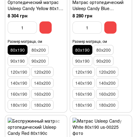
Ортопедический матрас
Матрас ортопедический
Usleep Candy Yellow 80x190
Usleep Candy Blue
беспружинный с
80x190беспружинный с
8 304 грн
8 280 грн
эффектом памяти мемори
эффектом памяти мемори
Размер матраца, см
Размер матраца, см
80x190
80x200
80x190
80x200
90x190
90x200
90x190
90x200
120x190
120х200
120x190
120х200
140x190
140х200
140x190
140х200
160x190
160x200
160x190
160x200
180x190
180х200
180x190
180х200