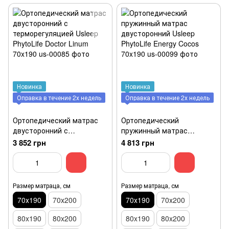
Новинка
Новинка
Оправка в течение 2х недель
Оправка в течение 2х недель
Ортопедический матрас
Ортопедический
двусторонний с
пружинный матрас
терморегуляцией Usleep
двусторонний Usleep
3 852 грн
4 813 грн
PhytoLife Doctor Linum
PhytoLife Energy Cocos
70x190
70x190
Размер матраца, см
Размер матраца, см
70х190
70х200
70х190
70х200
80x190
80x200
80x190
80x200