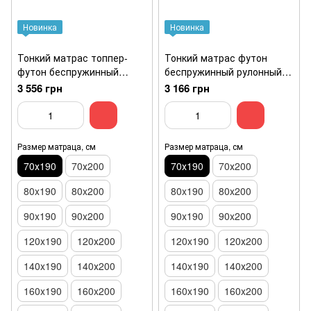
Новинка
Новинка
Тонкий матрас топпер-
Тонкий матрас футон
футон беспружинный
беспружинный рулонный
Usleep SleepRoll Imperior
Usleep Sleep Roll Ultra
3 556 грн
3 166 грн
70x190
Kokos 70x190
Размер матраца, см
Размер матраца, см
70х190
70х200
70х190
70х200
80x190
80x200
80x190
80x200
90x190
90x200
90x190
90x200
120x190
120х200
120x190
120х200
140x190
140х200
140x190
140х200
160x190
160x200
160x190
160x200