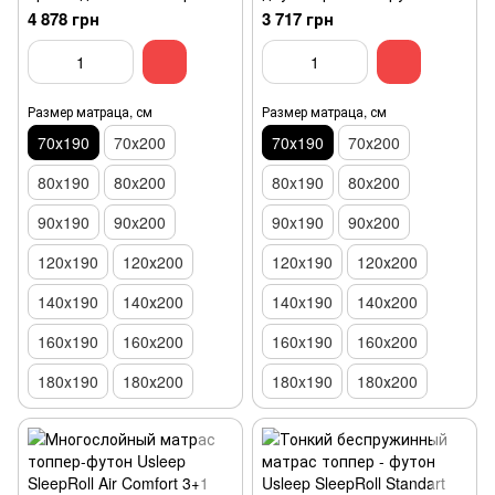
Usleep PhytoLife Sapphire
Usleep Comfortex Ideal Plus
4 878 грн
3 717 грн
70x190
70x190
Размер матраца, см
Размер матраца, см
70х190
70х200
70х190
70х200
80x190
80x200
80x190
80x200
90x190
90x200
90x190
90x200
120x190
120х200
120x190
120х200
140x190
140х200
140x190
140х200
160x190
160x200
160x190
160x200
180x190
180х200
180x190
180х200