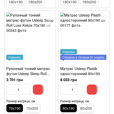
180x190
180х200
180x190
180х200
Новинка
Новинка
Оправка в течение 2х недель
Рулонный тонкий матрас-
Матрас Usleep Plastik
футон Usleep Sleep Roll
односторонний 80x190
Luxe Kokos 70х190
3 701 грн
8 033 грн
Размер матраца, см
Размер матраца, см
70х190
70х200
80x190
80x200