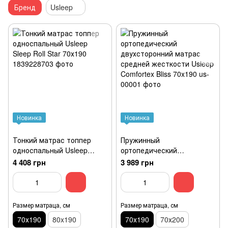
Бренд
Usleep
Новинка
Новинка
Тонкий матрас топпер
Пружинный
односпальный Usleep
ортопедический
Sleep Roll Star 70х190
двухсторонний матрас
4 408 грн
3 989 грн
средней жесткости Usleep
Comfortex Bliss 70x190
Размер матраца, см
Размер матраца, см
70х190
80x190
70х190
70х200