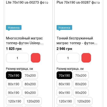
Новинка
Новинка
Многослойный матрас
Тонкий беспружинный
топпер-футон Usleep
матрас топпер - футон
SleepRoll Air Comfort 3+1
Usleep SleepRoll Standart
1 825 грн
2 946 грн
Lite 70x190
Plus 70х190
Размер матраца, см
Размер матраца, см
70х190
70х200
70х190
70х200
80x190
80x200
80x190
80x200
90x190
90x200
90x190
90x200
120x190
120х200
120x190
120х200