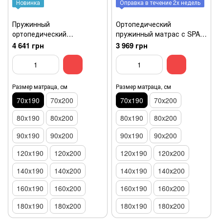
Новинка
Оправка в течение 2х недель
Пружинный
Ортопедический
ортопедический
пружинный матрас с SPA-
двусторонний матрас
эффектом Usleep PhytoLife
4 641 грн
3 969 грн
Usleep Comfortex Bliss
Red Sea 70x190
Cocos 70x190
Размер матраца, см
Размер матраца, см
70х190
70х200
70х190
70х200
80x190
80x200
80x190
80x200
90x190
90x200
90x190
90x200
120x190
120х200
120x190
120х200
140x190
140х200
140x190
140х200
160x190
160x200
160x190
160x200
180x190
180х200
180x190
180х200