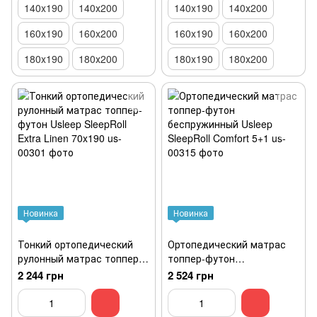
140x190
140х200
140x190
140х200
160x190
160x200
160x190
160x200
180x190
180х200
180x190
180х200
Новинка
Новинка
Тонкий ортопедический
Ортопедический матрас
рулонный матрас топпер-
топпер-футон
футон Usleep SleepRoll
беспружинный Usleep
2 244 грн
2 524 грн
Extra Linen 70x190
SleepRoll Comfort 5+1