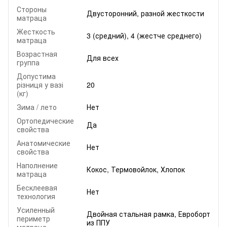
Стороны
Двусторонний, разной жесткости
матраца
Жесткость
3 (средний), 4 (жестче среднего)
матраца
Возрастная
Для всех
группа
Допустима
різниця у вазі
20
(кг)
Зима / лето
Нет
Ортопедические
Да
свойства
Анатомические
Нет
свойства
Наполнение
Кокос, Термовойлок, Хлопок
матраца
Бесклеевая
Нет
технология
Усиленный
Двойная стальная рамка, Евроборт
периметр
из ППУ