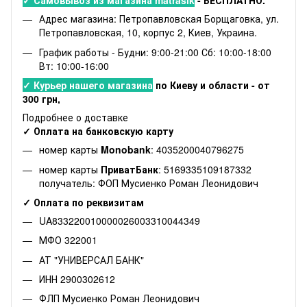
✓ Самовывоз из магазина matrasik
- БЕСПЛАТНО.
Адрес магазина: Петропавловская Борщаговка, ул.
Петропавловская, 10, корпус 2, Киев, Украина.
График работы - Будни: 9:00-21:00 Сб: 10:00-18:00
Вт: 10:00-16:00
✓ Курьер нашего магазина
по Киеву и области - от
300 грн,
Подробнее о доставке
✓ Оплата на банковскую карту
номер карты
Monobank
: 4035200040796275
номер карты
ПриватБанк
: 5169335109187332
получатель: ФОП Мусиенко Роман Леонидович
✓ Оплата по реквизитам
UA833220010000026003310044349
МФО 322001
АТ "УНИВЕРСАЛ БАНК"
ИНН 2900302612
ФЛП Мусиенко Роман Леонидович