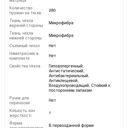
матраца
Количество
280
пружин на 1м.кв.
Ткань чехла
Микрофибра
верхней стороны
Ткань чехла
Микрофибра
нижней стороны
Съёмный чехол
Нет
Наматрасник в
Нет
комплекте
Свойства чехла
Гипоаллергенный,
Антистатический,
Антибактериальный,
Антиклещевой,
Воздухопроводящий, Стойкий к
посторонним запахам
Ручки для
Нет
переноски
Кількість зон
1
жорсткості
Форма
В первозданной форме
транспортировки