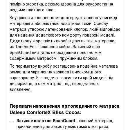
помірно жорстка, рекомендована для використання
людьми плотного тіла.
Внутрішнє доповнення моделі представлено у вигляді
матеріалів з абсолютною властивостями. Основу
матраса утворює латексований хлопок, який відповідає
для надання додаткового комфорту поверхні моделі.
Додаткову жорсткість виробів дають такі матеріали,
як ThermoFelt і кокосова койра. Захисний шар
SpanGuard виступає як роздільне полотно між
содержимым матрасом і пружинним блоком.
По периметру виробу розташована подвійна металева
рамка для укріплення каркаса і високоміцного
єврокаркасу. Его задача - захистити край моделі від
деформації, а сам матрас - від передчасного
виявлення.
Переваги наповнення ортопедичного матраса
Usleep ComforteX Bliss Cocos:
Захисне полотно SpanGuard
- якісний матеріал,
призначений для захисту вмістимого матраса.