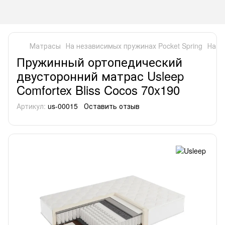
Матрасы
На независимых пружинах Pocket Spring
На н
Пружинный ортопедический
двусторонний матрас Usleep
Comfortex Bliss Cocos 70x190
Артикул:
us-00015
Оставить отзыв