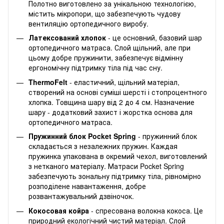
Полотно виготовлено за унікальною технологією,
містить мікропори, що забезпечують чудову
вентиляцію ортопедичного виробу.
Латексований хлопок
- це основний, базовий шар
ортопедичного матраса. Слой щільний, але при
цьому добре пружинити, забезпечує відмінну
ергономічну підтримку тіла під час сну.
ThermoFelt
- еластичний, щільний матеріал,
створений на основі суміші шерсті і стопроцентного
хлопка. Товщина шару від 2 до 4 см. Назначение
шару - додатковий захист і жорстка основа для
ортопедичного матраса.
Пружинний блок Pocket Spring
- пружинний блок
складається з незалежних пружин. Каждая
пружинка упакована в окремий чехол, виготовлений
з нетканого матеріалу. Матраси Pocket Spring
забезпечують зональну підтримку тіла, рівномірно
розподілене навантаження, добре
розвантажувальний дзвіночок.
Кокосовая койра
- спресована волокна кокоса. Це
природний екологічний чистий матеріал. Слой