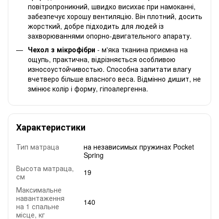
повітропроникний, швидко висихає при намоканні,
забезпечує хорошу вентиляцію. Він плотний, досить
жорсткий, добре підходить для людей із
захворюваннями опорно-двигательного апарату.
Чехол з мікрофібри
- м'яка тканина приємна на
ощупь, практична, відрізняється особливою
износоустойчивостью. Способна запитати влагу
вчетверо більше власного веса. Відмінно дишит, не
змінює колір і форму, гіпоалергенна.
Характеристики
Тип матраца
на независимых пружинах Pocket
Spring
Высота матраца,
19
см
Максимальне
навантаження
140
на 1 спальне
місце, кг