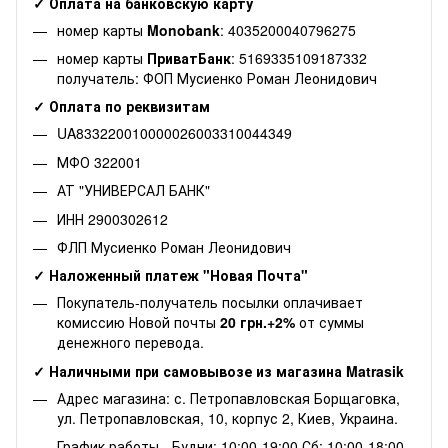
✓ Оплата на банковскую карту
номер карты
Monobank
: 4035200040796275
номер карты
ПриватБанк
: 5169335109187332
получатель: ФОП Мусиенко Роман Леонидович
✓ Оплата по реквизитам
UA833220010000026003310044349
МФО 322001
АТ "УНИВЕРСАЛ БАНК"
ИНН 2900302612
ФЛП Мусиенко Роман Леонидович
✓ Наложенный платеж "Новая Почта"
Покупатель-получатель посылки оплачивает
комиссию Новой почты
20 грн.+2%
от суммы
денежного перевода.
✓ Наличными при самовывозе из магазина Matrasik
Адрес магазина: с. Петропавловская Борщаговка,
ул. Петропавловская, 10, корпус 2, Киев, Украина.
График работы - Будни: 10:00-19:00 Сб: 10:00-18:00