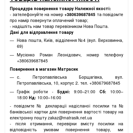
Процедура повернення товару Належної якості:
- зателефонуйте на номер
+380639687845
та повідомте
про намір повернути оплачений товар;
- надішліть нам товар перевізником Нова Пошта.
Дані для відправлення товару
Нова пошта, Київ, відділення №4 (вул. Верховинна,
69)
Мусієнко Роман Леонідович, номер телефону
+380639687845
Повернення в магазин Матрасик
с. Петропавлівська Борщагівка, вул.
Петропавлівська, 10, корпус 2. тел. +380679687845
Графік роботи -
Будні:
9:00–21:00
Сб:
10:00–
18:00
Нд:
10:00–16:00
- повідомте № декларації надісланої посилки та №
банківської картки для повернення вартості товару на
електронну пошту zakaz@matrasik.net.ua
- після отримання, перевірки вмісту посилки на
відповідність умовам повернення товару, ми