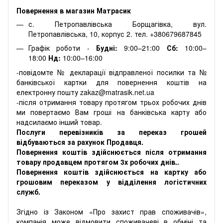
Повернення в магазин Матрасик
с. Петропавлівська Борщагівка, вул.
Петропавлівська, 10, корпус 2. тел. +380679687845
Графік роботи -
Будні:
9:00–21:00
Сб:
10:00–
18:00
Нд:
10:00–16:00
-повідомте № декларації відправленої посилки та №
банківської картки для повернення коштів на
електронну пошту zakaz@matrasik.net.ua
-після отримання товару протягом трьох робочих днів
ми повертаємо Вам гроші на банківська карту або
надсилаємо інший товар.
Послуги перевізників за переказ грошей
відбуваються за рахунок Продавця.
Повернення коштів здійснюється після отримання
товару продавцем протягом 3х робочих днів..
Повернення коштів здійснюється на картку або
грошовим переказом у відділення логістичних
служб.
Згідно із Законом «Про захист прав споживачів»,
компанія може відмовити споживачеві в обміні та