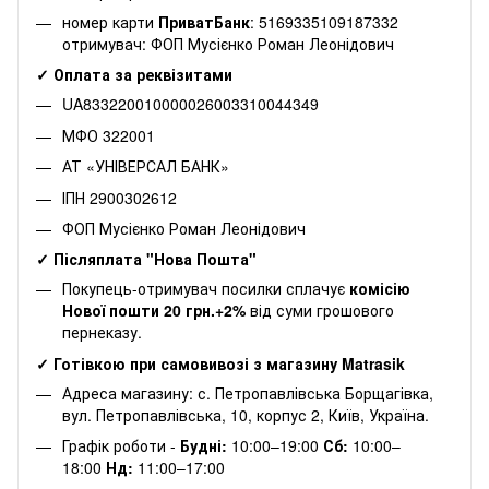
номер карти
ПриватБанк
: 5169335109187332
отримувач: ФОП Мусієнко Роман Леонідович
✓ Оплата за реквізитами
UA833220010000026003310044349
МФО 322001
АТ «УНІВЕРСАЛ БАНК»
ІПН 2900302612
ФОП Мусієнко Роман Леонідович
✓ Післяплата "Нова Пошта"
Покупець-отримувач посилки сплачує
комісію
Нової пошти 20 грн.+2%
від суми грошового
пернеказу.
✓ Готівкою при самовивозі з магазину Matrasik
Адреса магазину: с. Петропавлівська Борщагівка,
вул. Петропавлівська, 10, корпус 2, Київ, Україна.
Графік роботи -
Будні:
10:00–19:00
Сб:
10:00–
18:00
Нд:
11:00–17:00