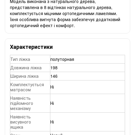
Модель виконана з натурального дерева,
представлена ​​в 8 відтінках натурального дерева,
комплектується міцними ортопедичними ламелями.
Їхня особлива вигнута форма забезпечує додатковий
ортопедичний ефект і комфорт.
Характеристики
Тип ліжка
полуторная
Довжина ліжка
198
Ширина ліжка
146
Комплектується
Ні
матрасом
Наявність
підйомного
Ні
механізму
Наявність
висувного
Ні
ящика