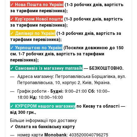
✓ Нова Пошта по Україні
(
1-3 робочих днів
, вартість
за тарифами перевізника);
✓ Кур’єром Нової пошти
(
1-3 робочих днів
, вартість
за тарифами перевізника);
✓ Делівері по Україні
(
1-3 робочих днів
, вартість за
тарифами перевізника);
✓ Укрпоштою по Україні
(Посилки довжиною до 150
см. 1-7 робочих днів, вартість за тарифами
перевізника);
✓ Самовивіз із магазину matrasik
— БЕЗКОШТОВНО.
Адреса магазину: Петропавлівська Борщагівка, вул.
Петропавлівська, 10, корпус 2, Київ, Україна.
Графік роботи -
Будні:
9:00–21:00
Сб:
10:00–
18:00
Нд:
10:00–16:00
✓ КУР'ЄРОМ нашого магазину
по Києву та області —
від 300 грн.,
Більше інформації про доставку
✓ Оплата на банківську карту
номер карти
Monobank
: 4035200040796275