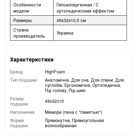
Особенности
Гипоаллергенная / С
модели
ортопедическим эффектом
Размеры
49х32х10,5 см
Страна
Украина
производитель
Характеристики
Бренд
HighFoam
Тип подушки
Анатомічна
,
Для сна
,
Для спини
,
Для
суглобів
,
Ергономічна
,
Ортопедична
,
Під голову
,
Під шию
Розмір
49x32x10
подушки
Наполнение
Мемори (пена с "памятью")
Форма
Прямокутна
,
Прямоугольная
подушки
волнообразная