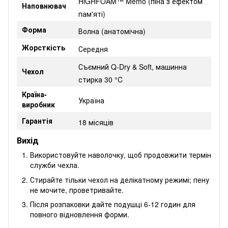
HiGHFOAM™ Memo (піна з ефектом
Наповнювач
пам'яті)
Форма
Волна (анатомічна)
Жорсткість
Середня
Съємний Q-Dry & Soft, машинна
Чехол
стирка 30 °C
Країна-
Україна
виробник
Гарантія
18 місяців
Вихід
Використовуйте наволочку, щоб продовжити термін
служби чехла.
Стирайте тільки чехол на делікатному режимі; пену
не мочите, проветривайте.
Після розпаковки дайте подушці 6-12 годин для
повного відновлення форми.