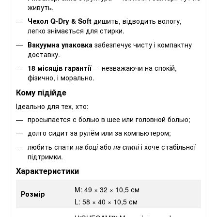
живуть.
Чехол Q-Dry & Soft
дишить, відводить вологу,
легко знімається для стирки.
Вакуумна упаковка
забезпечує чисту і компактну
доставку.
18 місяців гарантії
— незважаючи на спокій,
фізично, і морально.
Кому підійде
Ідеально для тех, хто:
просыпается с болью в шее или головной болью;
долго сидит за рулём или за компьютером;
любить спати
на боці
або
на спині
і хоче стабільної
підтримки.
Характеристики
M: 49 × 32 × 10,5 см
Розмір
L: 58 × 40 × 10,5 см