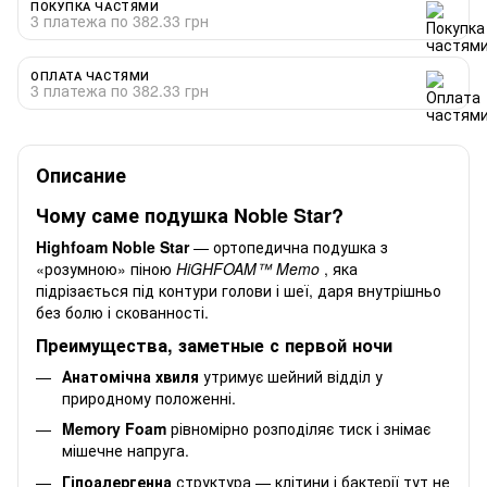
ПОКУПКА ЧАСТЯМИ
3 платежа по 382.33 грн
ОПЛАТА ЧАСТЯМИ
3 платежа по 382.33 грн
Описание
Чому саме подушка Noble Star?
Highfoam Noble Star
— ортопедична подушка з
«розумною» піною
HiGHFOAM™ Memo
, яка
підрізається під контури голови і шеї, даря внутрішньо
без болю і скованності.
Преимущества, заметные с первой ночи
Анатомічна хвиля
утримує шейний відділ у
природному положенні.
Memory Foam
рівномірно розподіляє тиск і знімає
мішечне напруга.
Гіпоалергенна
структура — клітини і бактерії тут не