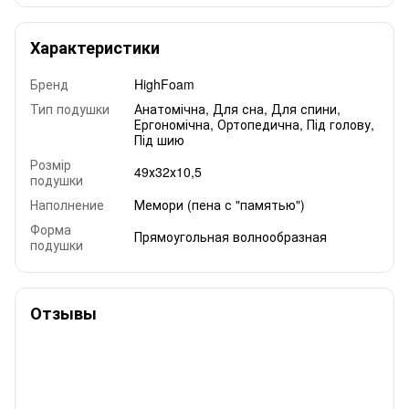
Характеристики
Бренд
HighFoam
Тип подушки
Анатомічна
,
Для сна
,
Для спини
,
Ергономічна
,
Ортопедична
,
Під голову
,
Під шию
Розмір
49х32х10,5
подушки
Наполнение
Мемори (пена с "памятью")
Форма
Прямоугольная волнообразная
подушки
Отзывы