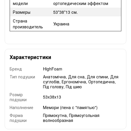
модели
ортопедическим эффектом
Размеры
53*38*13 см.
Страна
Украина
производитель
Характеристики
Бренд
HighFoam
Тип подушки
Анатомічна
,
Для сна
,
Для спини
,
Для
суглобів
,
Ергономічна
,
Ортопедична
,
Під голову
,
Під шию
Розмір
53x38x13
подушки
Наполнение
Мемори (пена с "памятью")
Форма
Прямокутна
,
Прямоугольная
подушки
волнообразная