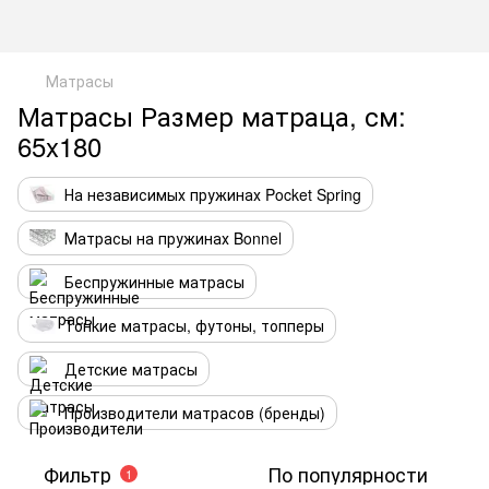
Матрасы
Матрасы Размер матраца, см:
65x180
На независимых пружинах Pocket Spring
Матрасы на пружинах Bonnel
Беспружинные матрасы
Тонкие матрасы, футоны, топперы
Детские матрасы
Производители матрасов (бренды)
Фильтр
По популярности
1