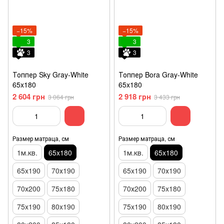
−15%
−15%
3
3
3
3
Топпер Sky Gray-White
Топпер Bora Gray-White
65x180
65x180
2 604 грн
2 918 грн
3 064 грн
3 433 грн
Размер матраца, см
Размер матраца, см
1м.кв.
65x180
1м.кв.
65x180
65x190
70х190
65x190
70х190
70х200
75x180
70х200
75x180
75x190
80x190
75x190
80x190