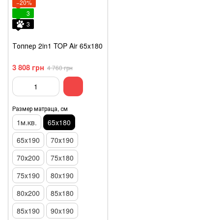
−20%
3
3
Топпер 2in1 TOP Air 65x180
3 808 грн
4 760 грн
Размер матраца, см
1м.кв.
65x180
65x190
70х190
70х200
75x180
75x190
80x190
80x200
85x180
85x190
90x190