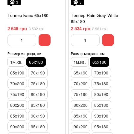
3
3
Топпер Блис 65x180
Топпер Rain Gray-White
65x180
2 649 грн
2 534 грн
3 532 грн
2 981 грн
Размер матраца, см
Размер матраца, см
1м.кв.
65x180
1м.кв.
65x180
65x190
70х190
65x190
70х190
70х200
75x180
70х200
75x180
75x190
80x190
75x190
80x190
80x200
85x180
80x200
85x180
85x190
90x190
85x190
90x190
90x200
95x180
90x200
95x180