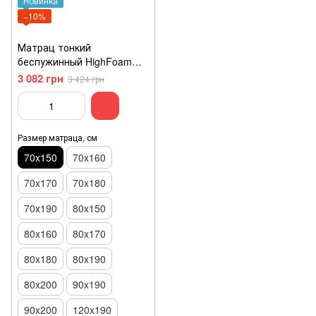
Новинка
−10%
Матрац тонкий
беспужинный HighFoam
Largo Opti Slim 70x150
3 082 грн
3 424 грн
Размер матраца, см
70x150
70x160
70x170
70x180
70х190
80x150
80x160
80x170
80x180
80x190
80x200
90x190
90x200
120x190