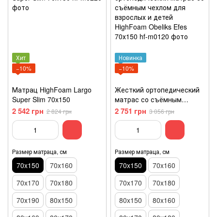
Хит
Новинка
−10%
−10%
Матрац HighFoam Largo
Жесткий ортопедический
Super Slim 70x150
матрас со съёмным
чехлом для взрослых и
2 542 грн
2 751 грн
2 824 грн
3 056 грн
детей HighFoam Obeliks
Efes 70х150
Размер матраца, см
Размер матраца, см
70x150
70x160
70x150
70x160
70x170
70x180
70x170
70x180
70х190
80x150
80x150
80x160