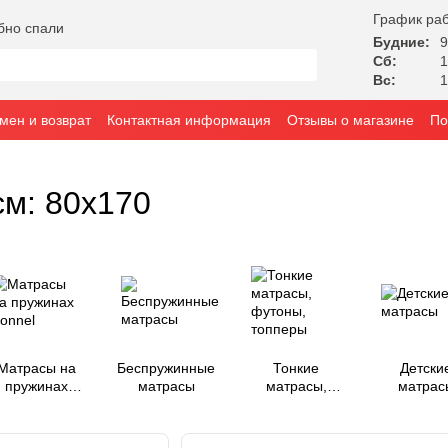
График ра
бно спали
Будние:
9
Сб:
1
Вс:
1
мен и возврат
Контактная информация
Отзывы о магазине
По
см: 80x170
Матрасы на
Беспружинные
Тонкие
Детски
пружинах
матрасы
матрасы,
матрас
Bonnel
футоны,
топперы