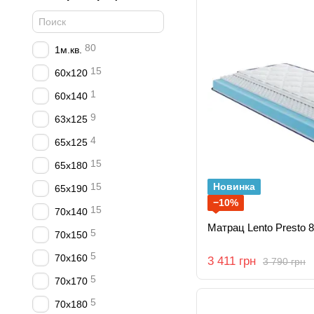
80
1м.кв.
15
60x120
1
60x140
9
63x125
4
65x125
15
65x180
15
Новинка
65x190
−10%
15
70x140
Матрац Lento Presto 
5
70x150
5
70x160
3 411 грн
3 790 грн
5
70x170
5
70x180