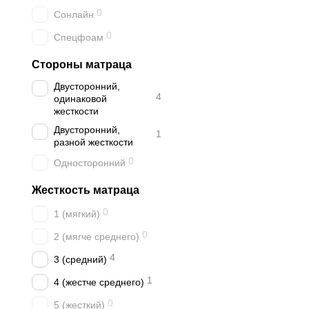
0
Сонлайн
0
Спецфоам
Стороны матраца
Двусторонний,
4
одинаковой
жесткости
Двусторонний,
1
разной жесткости
0
Односторонний
Жесткость матраца
0
1 (мягкий)
0
2 (мягче среднего)
4
3 (средний)
1
4 (жестче среднего)
0
5 (жесткий)