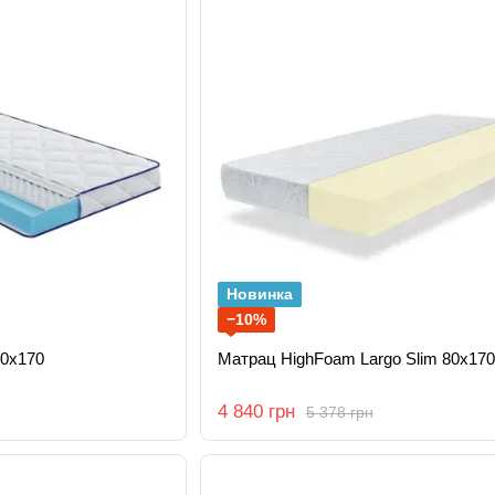
Новинка
−10%
80x170
Матрац HighFoam Largo Slim 80х170
4 840 грн
5 378 грн