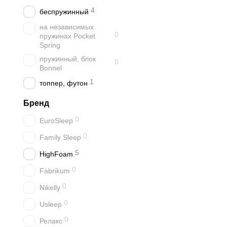
4
беспружинный
на независимых
0
пружинах Pocket
Spring
пружинный, блок
0
Bonnel
1
топпер, футон
Бренд
0
EuroSleep
0
Family Sleep
5
HighFoam
0
Fabrikum
0
Nikelly
0
Usleep
0
Релакс