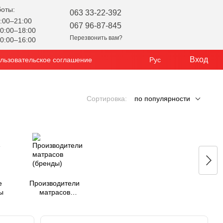
боты:
063 33-22-392
:00–21:00
067 96-87-845
0:00–18:00
Перезвонить вам?
0:00–16:00
Вход
льзовательское соглашение
Рус
Сортировка:
по популярности
е
Производители
ы
матрасов
(бренды)