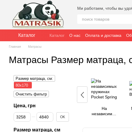
Перейти к основному контенту
Ми работаем, чтобы вы удо
Каталог
Каталог
О нас
Оплата и доставка
Об
Публичное соглашение (оферта)
Главная
Матрасы
Матрасы Размер матраца, 
Размер матраца, см:
80x170
Очистить фильтр
Цена, грн
На
независимых
От Цена, грн
До Цена, грн
OK
пружинах
Pocket Spring
Размер матраца, см