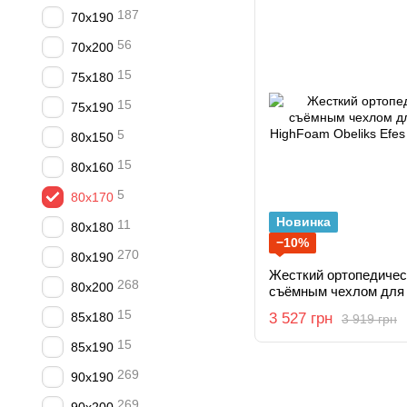
187
70х190
56
70х200
15
75x180
15
75x190
5
80x150
15
80x160
5
80x170
Новинка
11
80x180
−10%
270
80x190
Жесткий ортопедичес
268
80x200
съёмным чехлом для 
HighFoam Obeliks Efe
15
85x180
3 527 грн
3 919 грн
15
85x190
269
90x190
269