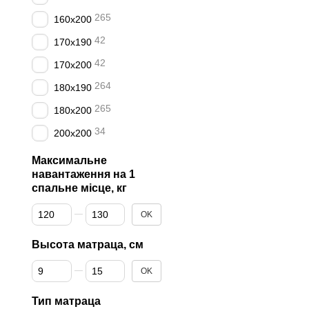
265
160x200
42
170x190
42
170x200
264
180x190
265
180х200
34
200x200
Максимальне
навантаження на 1
спальне місце, кг
От Максимальне навантаження на 1 спальне місце, кг
До Максимальне навантаження на 1 спальне місце, кг
OK
Высота матраца, см
От Высота матраца, см
До Высота матраца, см
OK
Тип матраца