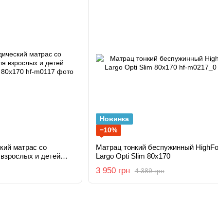
Новинка
−10%
кий матрас со
Матрац тонкий беспужинный HighF
взрослых и детей
Largo Opti Slim 80x170
s 80х170
3 950 грн
4 389 грн