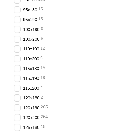
90x200
15
95x180
15
95x190
6
100x190
6
100x200
12
110x190
6
110x200
15
115x180
19
115x190
4
115x200
2
120x180
265
120x190
264
120х200
15
125x180