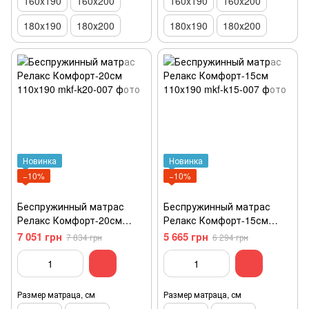
160x190
160x200
160x190
160x200
180x190
180х200
180x190
180х200
Новинка
Новинка
−10%
−10%
Беспружинный матрас
Беспружинный матрас
Релакс Комфорт-20см
Релакс Комфорт-15см
110x190
110x190
7 051 грн
5 665 грн
7 834 грн
6 294 грн
Размер матраца, см
Размер матраца, см