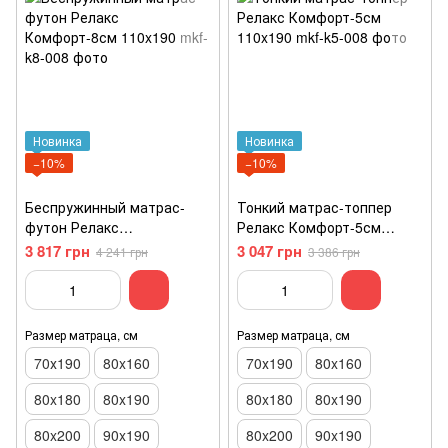
Новинка
Новинка
−10%
−10%
Беспружинный матрас-
Тонкий матрас-топпер
футон Релакс
Релакс Комфорт-5см
Комфорт-8см 110x190
110x190
3 817 грн
3 047 грн
4 241 грн
3 386 грн
Размер матраца, см
Размер матраца, см
70х190
80x160
70х190
80x160
80x180
80x190
80x180
80x190
80x200
90x190
80x200
90x190