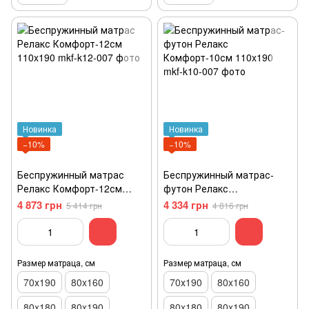
Новинка
Новинка
−10%
−10%
Беспружинный матрас
Беспружинный матрас-
Релакс Комфорт-12см
футон Релакс
110x190
Комфорт-10см 110x190
4 873 грн
4 334 грн
5 414 грн
4 816 грн
Размер матраца, см
Размер матраца, см
70х190
80x160
70х190
80x160
80x180
80x190
80x180
80x190