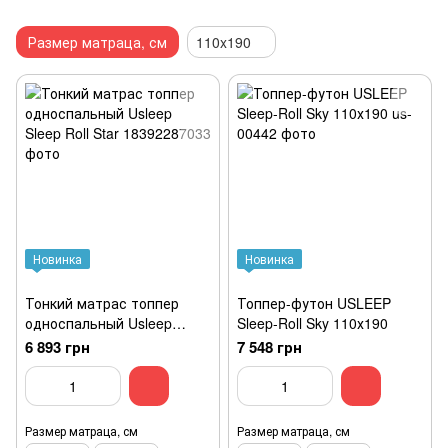
Размер матраца, см
110x190
Новинка
Новинка
Тонкий матрас топпер
Топпер-футон USLEEP
односпальный Usleep
Sleep-Roll Sky 110х190
Sleep Roll Star
6 893 грн
7 548 грн
Размер матраца, см
Размер матраца, см