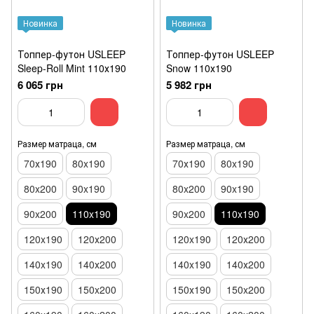
Новинка
Новинка
Топпер-футон USLEEP
Топпер-футон USLEEP
Sleep-Roll Mint 110х190
Snow 110х190
6 065 грн
5 982 грн
Размер матраца, см
Размер матраца, см
70х190
80x190
70х190
80x190
80x200
90x190
80x200
90x190
90x200
110x190
90x200
110x190
120x190
120х200
120x190
120х200
140x190
140х200
140x190
140х200
150х190
150x200
150х190
150x200