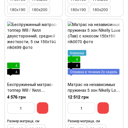
180x190
180х200
180x190
180х200
Новинка
4
4
4
4
Оправка в течение 2х недель
Беспружинный матрас-
Матрас на независимых
топпер Will / Уилл
пружинах 5 зон Nikelly Love
двухсторонний, средней
(Лав) с кокосом 150x190
4 576 грн
12 512 грн
жесткости, 5 см 150x190
Размер матраца, см
Размер матраца, см