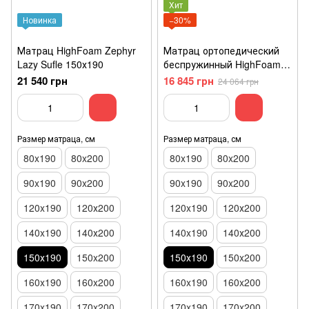
Хит
Новинка
−30%
Матрац HighFoam Zephyr
Матрац ортопедический
Lazy Sufle 150х190
беспружинный HighFoam
Argentum Moon средней
21 540 грн
16 845 грн
24 064 грн
мягкости 150х190
Размер матраца, см
Размер матраца, см
80x190
80x200
80x190
80x200
90x190
90x200
90x190
90x200
120x190
120х200
120x190
120х200
140x190
140х200
140x190
140х200
150х190
150x200
150х190
150x200
160x190
160x200
160x190
160x200
170x190
170x200
170x190
170x200