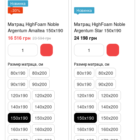
Новинка
−30%
Новинка
Матрац HighFoam Noble
Матрац HighFoam Noble
Argentum Amaltea 150х190
Argentum Star 150х190
16 516 грн
24 198 грн
23 594 грн
Размер матраца, см
Размер матраца, см
80x190
80x200
80x190
80x200
90x190
90x200
90x190
90x200
120x190
120х200
120x190
120х200
140x190
140х200
140x190
140х200
150х190
150x200
150х190
150x200
160x190
160x200
160x190
160x200