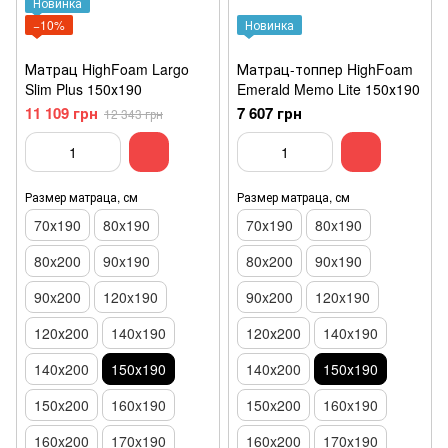
Новинка
−10%
Новинка
Матрац HighFoam Largo
Матрац-топпер HighFoam
Slim Plus 150х190
Emerald Memo Lite 150х190
11 109 грн
7 607 грн
12 343 грн
Размер матраца, см
Размер матраца, см
70х190
80x190
70х190
80x190
80x200
90x190
80x200
90x190
90x200
120x190
90x200
120x190
120х200
140x190
120х200
140x190
140х200
150х190
140х200
150х190
150x200
160x190
150x200
160x190
160x200
170x190
160x200
170x190