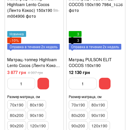
Новинка
3
−10%
3
Оправка в течение 2х недель
Оправка в течение 2х недель
Матрац-топпер Highfoam
Матрац PULSON ELIT
Lento Cocos (Ленто Кокос)
COCOS 150x190
150х190
3 877 грн
12 130 грн
4 307 грн
Размер матраца, см
Размер матраца, см
70х190
80x190
70х190
80x190
80x200
90x190
80x200
90x190
90x200
120x190
90x200
120x190