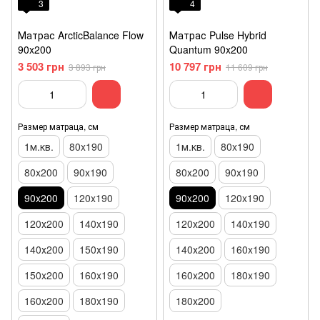
3
4
Матрас ArcticBalance Flow
Матрас Pulse Hybrid
90x200
Quantum 90x200
3 503 грн
10 797 грн
3 893 грн
11 609 грн
Размер матраца, см
Размер матраца, см
1м.кв.
80x190
1м.кв.
80x190
80x200
90x190
80x200
90x190
90x200
120x190
90x200
120x190
120х200
140x190
120х200
140x190
140х200
150х190
140х200
160x190
150x200
160x190
160x200
180x190
160x200
180x190
180х200