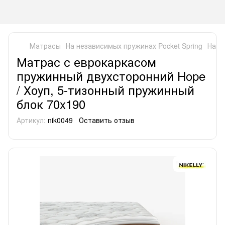
Матрасы
На независимых пружинах Pocket Spring
На н
Матрас с еврокаркасом
пружинный двухсторонний Hope
/ Хоуп, 5-тизонный пружинный
блок 70x190
Артикул:
nik0049
Оставить отзыв