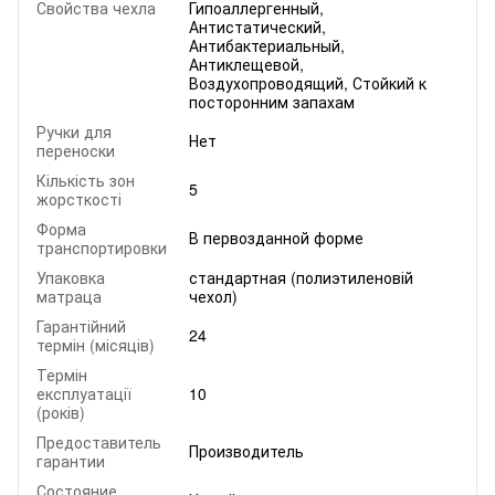
Свойства чехла
Гипоаллергенный,
Антистатический,
Антибактериальный,
Антиклещевой,
Воздухопроводящий, Стойкий к
посторонним запахам
Ручки для
Нет
переноски
Кількість зон
5
жорсткості
Форма
В первозданной форме
транспортировки
Упаковка
стандартная (полиэтиленовій
матраца
чехол)
Гарантійний
24
термін (місяців)
Термін
експлуатації
10
(років)
Предоставитель
Производитель
гарантии
Состояние