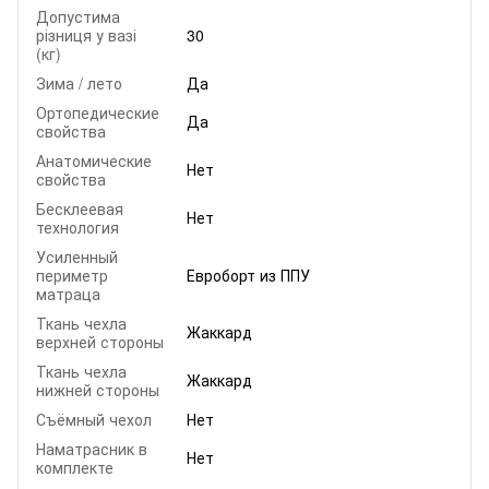
Допустима
різниця у вазі
30
(кг)
Зима / лето
Да
Ортопедические
Да
свойства
Анатомические
Нет
свойства
Бесклеевая
Нет
технология
Усиленный
периметр
Евроборт из ППУ
матраца
Ткань чехла
Жаккард
верхней стороны
Ткань чехла
Жаккард
нижней стороны
Съёмный чехол
Нет
Наматрасник в
Нет
комплекте