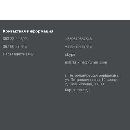
Контактная информация
063 33-22-392
+380679687845
067 96-87-845
+380679687845
skype
Перезвонить вам?
matrasik.net@gmail.com
с. Петропавловская Борщаговка,
ул. Петропавловская, 10, корпус
2, Киев, Украина, 08130
Карта проезда