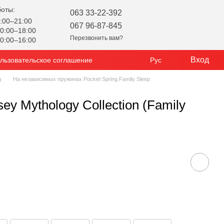
боты:
063 33-22-392
:00–21:00
067 96-87-845
0:00–18:00
Перезвонить вам?
0:00–16:00
Вход
льзовательское соглашение
Рус
g
На независимых пружинах Pocket Spring Family Sleep
y Mythology Collection (Family