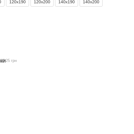
0
120x190
120х200
140x190
140х200
07.25 грн