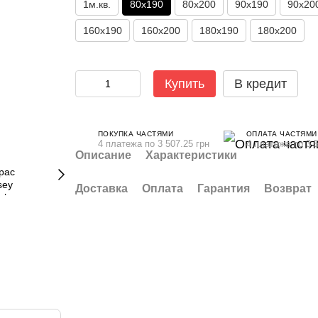
1м.кв.
80x190
80x200
90x190
90x20
160x190
160x200
180x190
180х200
Купить
В кредит
ПОКУПКА ЧАСТЯМИ
ОПЛАТА ЧАСТЯМИ
4 платежа по 3 507.25 грн
4 платежа по 3 5
Описание
Характеристики
Доставка
Оплата
Гарантия
Возврат