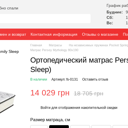
График ра
бно спали
Будние:
9
Сб:
1
Вс:
1
мен и возврат
Контактная информация
Отзывы о магазине
По
Главная
Матрасы
На независимых пружинах Pocket Sprin
Матрас Persey Mythology 80x190
Ортопедический матрас Perse
Sleep)
В наличии
Артикул: fs-0131
Оставить отзыв
14 029 грн
18 705 грн
Войти
для отображения накопительной скидки
%
Размер матраца, см