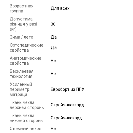
Возрастная
Для всех
группа
Допустима
різниця у вазі
30
(кг)
Зима / лето
Да
Ортопедические
Да
свойства
Анатомические
Нет
свойства
Бесклеевая
Нет
технология
Усиленный
периметр
Евроборт из ППУ
матраца
Ткань чехла
Стрейч-жаккард
верхней стороны
Ткань чехла
Стрейч-жакард
нижней стороны
Съёмный чехол
Нет