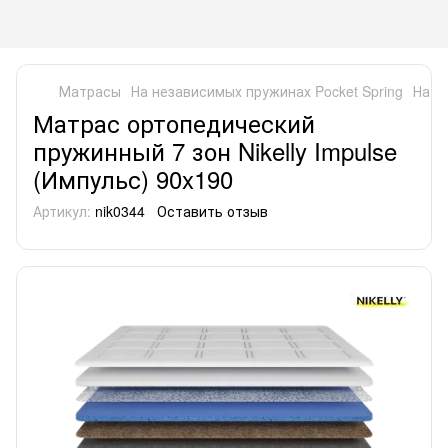
Матрасы
На независимых пружинах Pocket Spring
На н
Матрас ортопедический
пружинный 7 зон Nikelly Impulse
(Импульс) 90x190
Артикул:
nik0344
Оставить отзыв