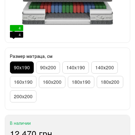
4
4
Размер матраца, см
90x190
90x200
140x190
140х200
160x190
160x200
180x190
180х200
200x200
В наличии
12 470 грн