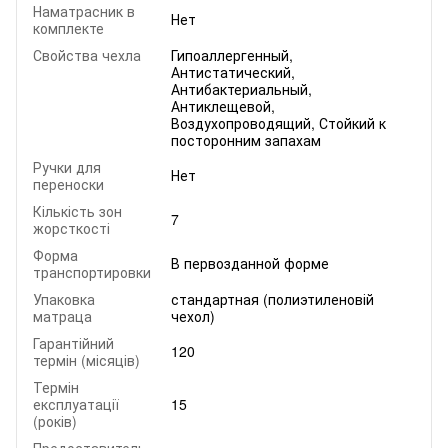
Наматрасник в
Нет
комплекте
Свойства чехла
Гипоаллергенный,
Антистатический,
Антибактериальный,
Антиклещевой,
Воздухопроводящий, Стойкий к
посторонним запахам
Ручки для
Нет
переноски
Кількість зон
7
жорсткості
Форма
В первозданной форме
транспортировки
Упаковка
стандартная (полиэтиленовій
матраца
чехол)
Гарантійний
120
термін (місяців)
Термін
експлуатації
15
(років)
Предоставитель