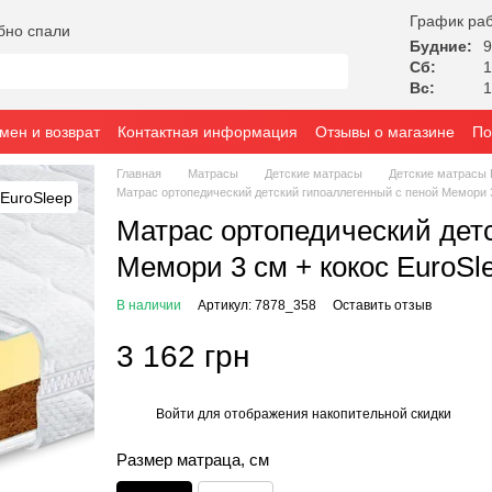
График ра
бно спали
Будние:
9
Сб:
1
Вс:
1
мен и возврат
Контактная информация
Отзывы о магазине
По
Главная
Матрасы
Детские матрасы
Детские матрасы 
Матрас ортопедический детский гипоаллегенный с пеной Мемори 3
Матрас ортопедический дет
Мемори 3 см + кокос EuroSl
В наличии
Артикул: 7878_358
Оставить отзыв
3 162 грн
Войти
для отображения накопительной скидки
%
Размер матраца, см