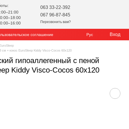
боты:
063 33-22-392
:00–21:00
067 96-87-845
0:00–18:00
Перезвонить вам?
0:00–16:00
Вход
льзовательское соглашение
Рус
EuroSleep
 см + кокос EuroSleep Kiddy Visco-Cocos 60x120
ский гипоаллегенный с пеной
eep Kiddy Visco-Cocos 60x120