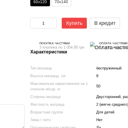
60x120
70x140
Купить
В кредит
ПОКУПКА ЧАСТЯМИ
ОПЛАТА ЧАСТЯМИ
3 платежа по 1 054.00 грн
3 платежа по 1 0
Характеристики
Тип матраца
беспружинный
Высота матраца, см
8
Максимальне навантаження на 1
50
спальне місце, кг
Стороны матраца
Двусторонний, ра
Жесткость матраца
2 (мягче среднего)
Возрастная группа
Для детей
Зима / лето
Нет
Ортопедические свойства
Да