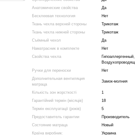
Анатомические свойства
Да
Бесклеевая технология
Нет
Ткань чехла верхней стороны
Трикотаж
Ткань чехла нижней стороны
Трикотаж
Съёмный чехол
Да
Наматрасник в комплекте
Нет
Свойства чехла
Гипоаллергенный,
Воздухопроводящи
Ручки для переноски
Нет
Дополнительная вентиляция
Замок-молния
матраца
Кількість зон жорсткості
1
Гарантійний термін (місяців)
18
Термін експлуатації (років)
5
Предоставитель гарантии
Производитель
Состояние матраца
Новый
Країна виробник:
Украина