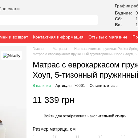
График ра
бно спали
Будние:
9
Сб:
1
Вс:
1
мен и возврат
Контактная информация
Отзывы о магазине
По
Главная
Матрасы
На независимых пружинах Pocket Sprin
Матрас с еврокаркасом пружинный двухсторонний Hope / Хоуп, 5
Матрас с еврокаркасом пру
Хоуп, 5-тизонный пружинны
В наличии
Артикул: nik0061
Оставить отзыв
11 339 грн
Войти
для отображения накопительной скидки
%
Размер матраца, см