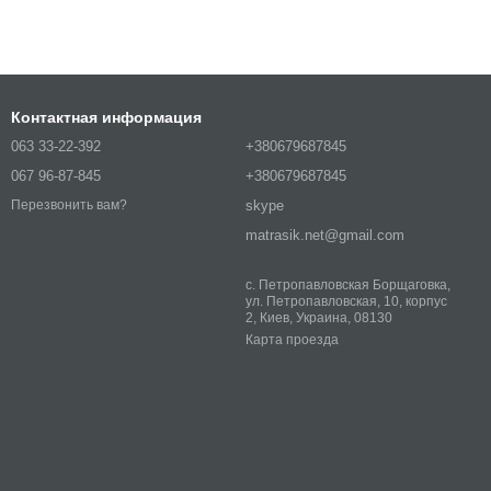
Контактная информация
063 33-22-392
+380679687845
067 96-87-845
+380679687845
skype
Перезвонить вам?
matrasik.net@gmail.com
с. Петропавловская Борщаговка,
ул. Петропавловская, 10, корпус
2, Киев, Украина, 08130
Карта проезда