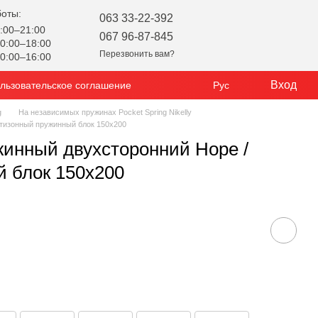
боты:
063 33-22-392
:00–21:00
067 96-87-845
0:00–18:00
Перезвонить вам?
0:00–16:00
Вход
льзовательское соглашение
Рус
g
На независимых пружинах Pocket Spring Nikelly
-тизонный пружинный блок 150x200
жинный двухсторонний Hope /
й блок 150x200