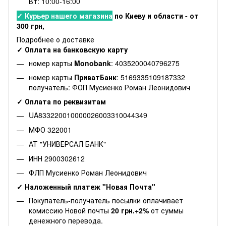
Вт: 10:00-16:00
✓ Курьер нашего магазина
по Киеву и области - от
300 грн,
Подробнее о доставке
✓ Оплата на банковскую карту
номер карты
Monobank
: 4035200040796275
номер карты
ПриватБанк
: 5169335109187332
получатель: ФОП Мусиенко Роман Леонидович
✓ Оплата по реквизитам
UA833220010000026003310044349
МФО 322001
АТ "УНИВЕРСАЛ БАНК"
ИНН 2900302612
ФЛП Мусиенко Роман Леонидович
✓ Наложенный платеж "Новая Почта"
Покупатель-получатель посылки оплачивает
комиссию Новой почты
20 грн.+2%
от суммы
денежного перевода.