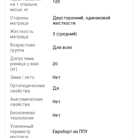
120
на 1 спальне
місце, кг
Стороны
Двусторонний, одинаковой
матраца
жесткости
Жесткость
3 (средний)
матраца
Возрастная
Для всех
группа
Допустима
різниця у вазі
20
(кг)
Зима / лето
Нет
Ортопедические
Да
свойства
Анатомические
Нет
свойства
Бесклеевая
Нет
технология
Усиленный
периметр
Евроборт из ППУ
матраца