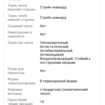
Ткань чехла
Стрейч-жаккард
верхней стороны
Ткань чехла
Стрейч-жаккард
нижней стороны
Съёмный чехол
Нет
Наматрасник в
Нет
комплекте
Свойства чехла
Гипоаллергенный,
Антистатический,
Антибактериальный,
Антиклещевой,
Воздухопроводящий, Стойкий к
посторонним запахам
Ручки для
Нет
переноски
Форма
В первозданной форме
транспортировки
Упаковка
стандартная (полиэтиленовій
матраца
чехол)
Гарантійний
18
термін (місяців)