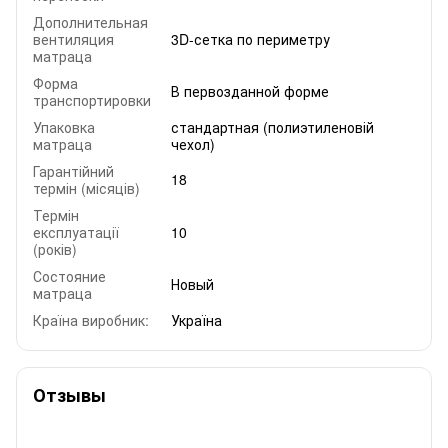
Дополнительная
вентиляция
3D-сетка по периметру
матраца
Форма
В первозданной форме
транспортировки
Упаковка
стандартная (полиэтиленовій
матраца
чехол)
Гарантійний
18
термін (місяців)
Термін
експлуатації
10
(років)
Состояние
Новый
матраца
Країна виробник:
Україна
Отзывы