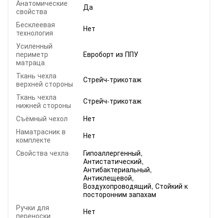
Анатомические
Да
свойства
Бесклеевая
Нет
технология
Усиленный
периметр
Евроборт из ППУ
матраца
Ткань чехла
Стрейч-трикотаж
верхней стороны
Ткань чехла
Стрейч-трикотаж
нижней стороны
Съёмный чехол
Нет
Наматрасник в
Нет
комплекте
Свойства чехла
Гипоаллергенный,
Антистатический,
Антибактериальный,
Антиклещевой,
Воздухопроводящий, Стойкий к
посторонним запахам
Ручки для
Нет
переноски