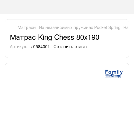
Матрасы
На независимых пружинах Pocket Spring
На н
Матрас King Chess 80x190
Артикул:
fs-0584001
Оставить отзыв