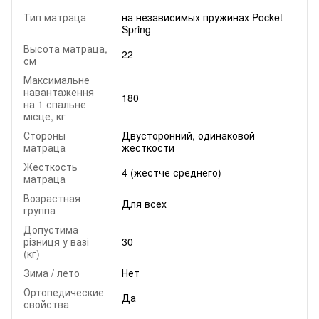
Тип матраца
на независимых пружинах Pocket
Spring
Высота матраца,
22
см
Максимальне
навантаження
180
на 1 спальне
місце, кг
Стороны
Двусторонний, одинаковой
матраца
жесткости
Жесткость
4 (жестче среднего)
матраца
Возрастная
Для всех
группа
Допустима
різниця у вазі
30
(кг)
Зима / лето
Нет
Ортопедические
Да
свойства