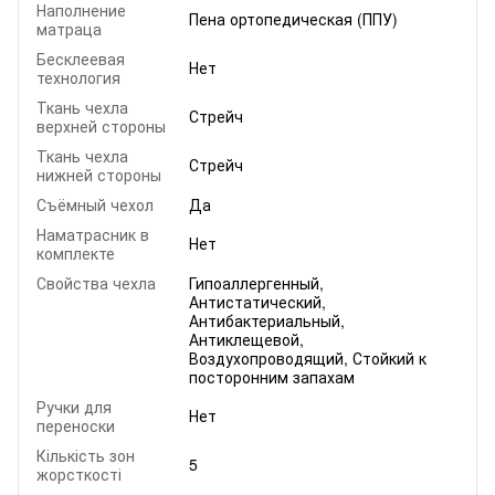
Наполнение
Пена ортопедическая (ППУ)
матраца
Бесклеевая
Нет
технология
Ткань чехла
Стрейч
верхней стороны
Ткань чехла
Стрейч
нижней стороны
Съёмный чехол
Да
Наматрасник в
Нет
комплекте
Свойства чехла
Гипоаллергенный,
Антистатический,
Антибактериальный,
Антиклещевой,
Воздухопроводящий, Стойкий к
посторонним запахам
Ручки для
Нет
переноски
Кількість зон
5
жорсткості