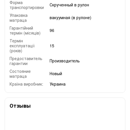
Форма
Скрученный в рулон
транспортировки
Упаковка
вакуумная (в рулоне)
матраца
Гарантійний
96
термін (місяців)
Термін
експлуатації
15
(років)
Предоставитель
Производитель
гарантии
Состояние
Новый
матраца
Країна виробник:
Украина
Отзывы