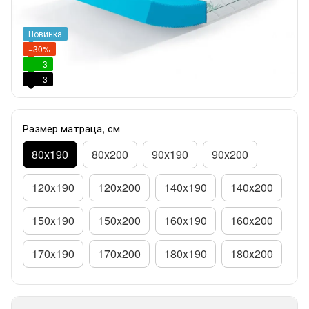
Новинка
−30%
3
3
Размер матраца, см
80x190
80x200
90x190
90x200
120x190
120х200
140x190
140х200
150х190
150x200
160x190
160x200
170x190
170x200
180x190
180х200