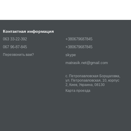
Контактная информация
063 33-22-392
+380679687845
067 96-87-845
+380679687845
skype
Перезвонить вам?
matrasik.net@gmail.com
с. Петропавловская Борщаговка,
ул. Петропавловская, 10, корпус
2, Киев, Украина, 08130
Карта проезда