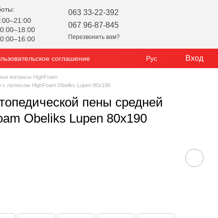
боты:
063 33-22-392
:00–21:00
067 96-87-845
0:00–18:00
Перезвонить вам?
0:00–16:00
Вход
льзовательское соглашение
Рус
ные матрасы HighFoam
 с латексом HighFoam Obeliks Lupen 80x190
топедической пены средней
oam Obeliks Lupen 80x190