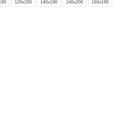
190
120х200
140x190
140х200
160x190