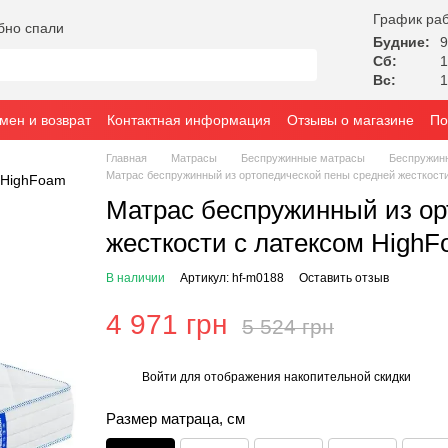
График ра
бно спали
Будние:
9
Сб:
1
Вс:
1
мен и возврат
Контактная информация
Отзывы о магазине
По
Главная
Матрасы
Беспружинные матрасы
Беспружин
Матраc беспружинный из ортопедической пены средней жесткости
Матраc беспружинный из ор
жесткости с латексом HighF
В наличии
Артикул: hf-m0188
Оставить отзыв
4 971 грн
5 524 грн
Войти
для отображения накопительной скидки
%
Размер матраца, см