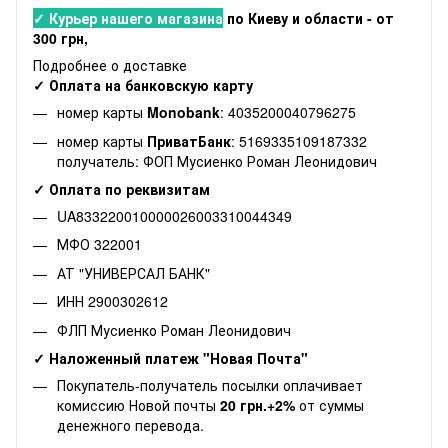
✓ Курьер нашего магазина
по Киеву и области - от
300 грн,
Подробнее о доставке
✓ Оплата на банковскую карту
номер карты
Monobank
: 4035200040796275
номер карты
ПриватБанк
: 5169335109187332
получатель: ФОП Мусиенко Роман Леонидович
✓ Оплата по реквизитам
UA833220010000026003310044349
МФО 322001
АТ "УНИВЕРСАЛ БАНК"
ИНН 2900302612
ФЛП Мусиенко Роман Леонидович
✓ Наложенный платеж "Новая Почта"
Покупатель-получатель посылки оплачивает
комиссию Новой почты
20 грн.+2%
от суммы
денежного перевода.