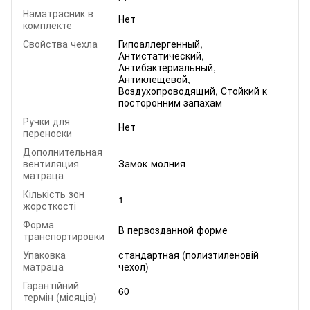
Наматрасник в
Нет
комплекте
Свойства чехла
Гипоаллергенный,
Антистатический,
Антибактериальный,
Антиклещевой,
Воздухопроводящий, Стойкий к
посторонним запахам
Ручки для
Нет
переноски
Дополнительная
вентиляция
Замок-молния
матраца
Кількість зон
1
жорсткості
Форма
В первозданной форме
транспортировки
Упаковка
стандартная (полиэтиленовій
матраца
чехол)
Гарантійний
60
термін (місяців)