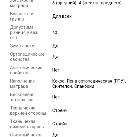
Жесткость
3 (средний), 4 (жестче среднего)
матраца
Возрастная
Для всех
группа
Допустима
різниця у вазі
40
(кг)
Зима / лето
Да
Ортопедические
Да
свойства
Анатомические
Нет
свойства
Наполнение
Кокос, Пена ортопедическая (ППУ),
матраца
Синтепон, Спанбонд
Бесклеевая
Нет
технология
Ткань чехла
Стрейч
верхней стороны
Ткань чехла
Стрейч
нижней стороны
Съёмный чехол
Да