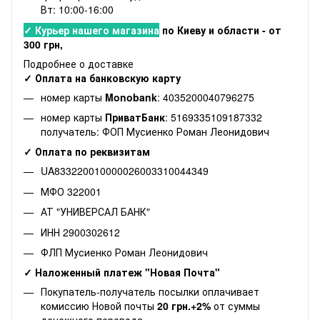
Вт: 10:00-16:00
✓ Курьер нашего магазина
по Киеву и области - от
300 грн,
Подробнее о доставке
✓ Оплата на банковскую карту
номер карты
Monobank
: 4035200040796275
номер карты
ПриватБанк
: 5169335109187332
получатель: ФОП Мусиенко Роман Леонидович
✓ Оплата по реквизитам
UA833220010000026003310044349
МФО 322001
АТ "УНИВЕРСАЛ БАНК"
ИНН 2900302612
ФЛП Мусиенко Роман Леонидович
✓ Наложенный платеж "Новая Почта"
Покупатель-получатель посылки оплачивает
комиссию Новой почты
20 грн.+2%
от суммы