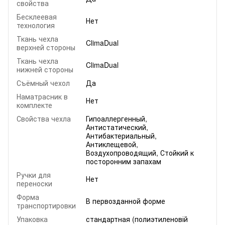
свойства
Бесклеевая
Нет
технология
Ткань чехла
ClimaDual
верхней стороны
Ткань чехла
ClimaDual
нижней стороны
Съёмный чехол
Да
Наматрасник в
Нет
комплекте
Свойства чехла
Гипоаллергенный,
Антистатический,
Антибактериальный,
Антиклещевой,
Воздухопроводящий, Стойкий к
посторонним запахам
Ручки для
Нет
переноски
Форма
В первозданной форме
транспортировки
Упаковка
стандартная (полиэтиленовій