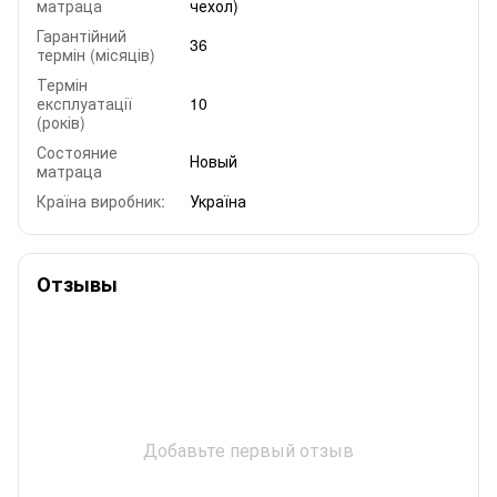
матраца
чехол)
Гарантійний
36
термін (місяців)
Термін
експлуатації
10
(років)
Состояние
Новый
матраца
Країна виробник:
Україна
Отзывы
Добавьте первый отзыв