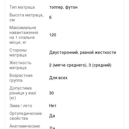
Тип матраца
топпер, футон
Высота матраца,
6
см
Максимальне
навантаження
120
на 1 спальне
місце, кг
Стороны
Двусторонний, разной жесткости
матраца
Жесткость
2 (мягче среднего), 3 (средний)
матраца
Возрастная
Для всех
группа
Допустима
різниця у вазі
30
(кг)
Зима / лето
Нет
Ортопедические
Да
свойства
Анатомические
Да