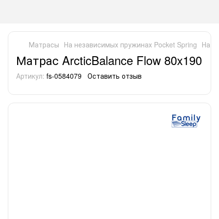
Матрасы
На независимых пружинах Pocket Spring
На н
Матрас ArcticBalance Flow 80x190
Артикул:
fs-0584079
Оставить отзыв