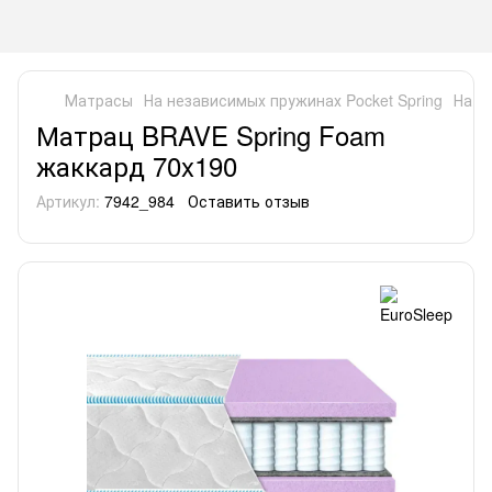
Матрасы
На независимых пружинах Pocket Spring
На н
Матрац BRAVE Spring Foam
жаккард 70x190
Артикул:
7942_984
Оставить отзыв