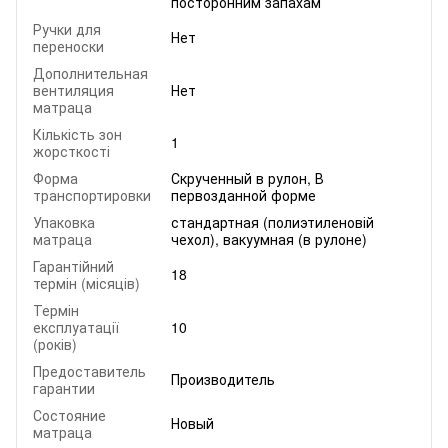
посторонним запахам
Ручки для
Нет
переноски
Дополнительная
вентиляция
Нет
матраца
Кількість зон
1
жорсткості
Форма
Скрученный в рулон, В
транспортировки
первозданной форме
Упаковка
стандартная (полиэтиленовій
матраца
чехол), вакуумная (в рулоне)
Гарантійний
18
термін (місяців)
Термін
експлуатації
10
(років)
Предоставитель
Производитель
гарантии
Состояние
Новый
матраца