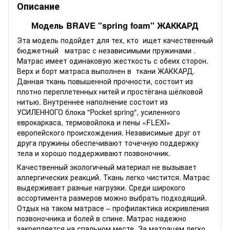
Описание
Модель BRAVE "spring foam" ЖАККАРД
Эта модель подойдет для тех, кто ищет качественный
бюджетный
матрас
с независимыми пружинами .
Матрас имеет одинаковую жесткость с обеих сторон.
Верх и борт матраса выполнен в ткани
ЖАККАРД.
Данная ткань повышенной прочности, состоит из
плотно переплетенных нитей и простёгана шёлковой
нитью. Внутреннее наполнение состоит из
УСИЛЕННОГО блока "Pocket spring", усиленного
еврокаркаса, термовойлока и пены «FLEXI»
европейского происхождения. Независимые друг от
друга пружины обеспечивают точечную поддержку
тела и хорошо поддерживают позвоночник.
Качественный экологичный материал не вызывает
аллергических реакций. Ткань легко чистится. Матрас
выдерживает разные нагрузки. Среди широкого
ассортимента размеров можно выбрать подходящий.
Отдых на таком матрасе – профилактика искривления
позвоночника и болей в спине. Матрас надежно
закрепляется на спальном месте. За матрацем легко