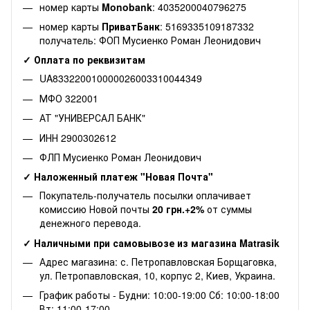
номер карты
Monobank
: 4035200040796275
номер карты
ПриватБанк
: 5169335109187332
получатель: ФОП Мусиенко Роман Леонидович
✓ Оплата по реквизитам
UA833220010000026003310044349
МФО 322001
АТ "УНИВЕРСАЛ БАНК"
ИНН 2900302612
ФЛП Мусиенко Роман Леонидович
✓ Наложенный платеж "Новая Почта"
Покупатель-получатель посылки оплачивает
комиссию Новой почты
20 грн.+2%
от суммы
денежного перевода.
✓ Наличными при самовывозе из магазина Matrasik
Адрес магазина: с. Петропавловская Борщаговка,
ул. Петропавловская, 10, корпус 2, Киев, Украина.
График работы - Будни: 10:00-19:00 Сб: 10:00-18:00
Вт: 11:00-17:00