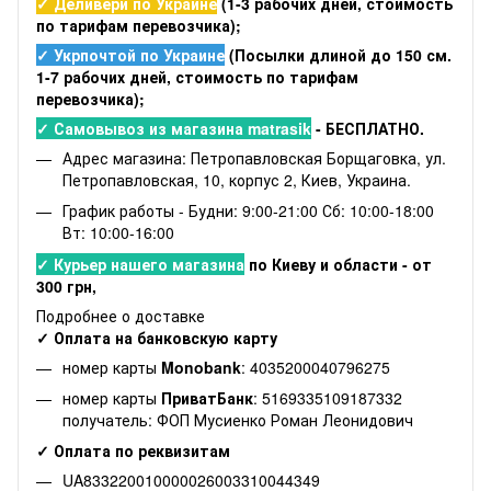
✓ Деливери по Украине
(1-3 рабочих дней, стоимость
по тарифам перевозчика);
✓ Укрпочтой по Украине
(Посылки длиной до 150 см.
1-7 рабочих дней, стоимость по тарифам
перевозчика);
✓ Самовывоз из магазина matrasik
- БЕСПЛАТНО.
Адрес магазина: Петропавловская Борщаговка, ул.
Петропавловская, 10, корпус 2, Киев, Украина.
График работы - Будни: 9:00-21:00 Сб: 10:00-18:00
Вт: 10:00-16:00
✓ Курьер нашего магазина
по Киеву и области - от
300 грн,
Подробнее о доставке
✓ Оплата на банковскую карту
номер карты
Monobank
: 4035200040796275
номер карты
ПриватБанк
: 5169335109187332
получатель: ФОП Мусиенко Роман Леонидович
✓ Оплата по реквизитам
UA833220010000026003310044349