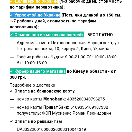
✓ Деливери по Украине
(1-3 рабочих дней, стоимость
по тарифам перевозчика);
✓ Укрпочтой по Украине
(Посылки длиной до 150 см.
1-7 рабочих дней, стоимость по тарифам
перевозчика);
✓ Самовывоз из магазина matrasik
- БЕСПЛАТНО.
Адрес магазина: Петропавловская Борщаговка, ул.
Петропавловская, 10, корпус 2, Киев, Украина.
График работы - Будни: 9:00-21:00 Сб: 10:00-18:00
Вт: 10:00-16:00
✓ Курьер нашего магазина
по Киеву и области - от
300 грн,
Подробнее о доставке
✓ Оплата на банковскую карту
номер карты
Monobank
: 4035200040796275
номер карты
ПриватБанк
: 5169335109187332
получатель: ФОП Мусиенко Роман Леонидович
✓ Оплата по реквизитам
UA833220010000026003310044349