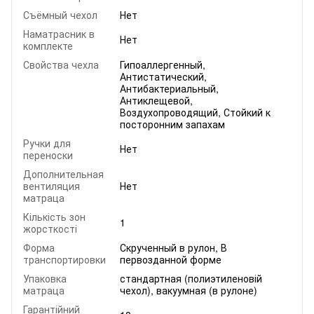
Съёмный чехол
Нет
Наматрасник в
Нет
комплекте
Свойства чехла
Гипоаллергенный,
Антистатический,
Антибактериальный,
Антиклещевой,
Воздухопроводящий, Стойкий к
посторонним запахам
Ручки для
Нет
переноски
Дополнительная
вентиляция
Нет
матраца
Кількість зон
1
жорсткості
Форма
Скрученный в рулон, В
транспортировки
первозданной форме
Упаковка
стандартная (полиэтиленовій
матраца
чехол), вакуумная (в рулоне)
Гарантійний