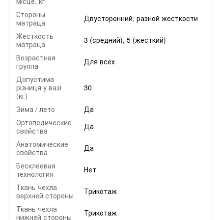
місце, кг
Стороны
Двусторонний, разной жесткости
матраца
Жесткость
3 (средний), 5 (жесткий)
матраца
Возрастная
Для всех
группа
Допустима
різниця у вазі
30
(кг)
Зима / лето
Да
Ортопедические
Да
свойства
Анатомические
Да
свойства
Бесклеевая
Нет
технология
Ткань чехла
Трикотаж
верхней стороны
Ткань чехла
Трикотаж
нижней стороны