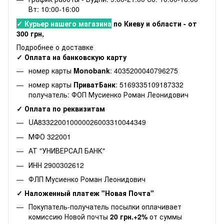
Вт: 10:00-16:00
✓ Курьер нашего магазина
по Киеву и области - от
300 грн,
Подробнее о доставке
✓ Оплата на банковскую карту
номер карты
Monobank
: 4035200040796275
номер карты
ПриватБанк
: 5169335109187332
получатель: ФОП Мусиенко Роман Леонидович
✓ Оплата по реквизитам
UA833220010000026003310044349
МФО 322001
АТ "УНИВЕРСАЛ БАНК"
ИНН 2900302612
ФЛП Мусиенко Роман Леонидович
✓ Наложенный платеж "Новая Почта"
Покупатель-получатель посылки оплачивает
комиссию Новой почты
20 грн.+2%
от суммы