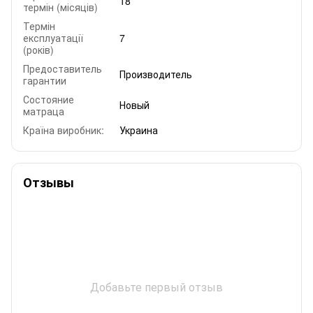
18
термін (місяців)
Термін
експлуатації
7
(років)
Предоставитель
Производитель
гарантии
Состояние
Новый
матраца
Країна виробник:
Украина
Отзывы
Добавьте первый отзыв