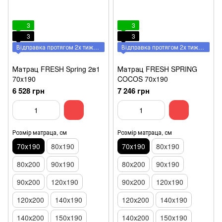
3
3
3
3
Відправка протягом 2х тижнів
Відправка протягом 2х тижнів
Матрац FRESH Spring 2в1
Матрац FRESH SPRING
70x190
COCOS 70x190
6 528 грн
7 246 грн
Розмір матраца, см
Розмір матраца, см
70х190
80x190
70х190
80x190
80x200
90x190
80x200
90x190
90x200
120x190
90x200
120x190
120х200
140x190
120х200
140x190
140х200
150х190
140х200
150х190