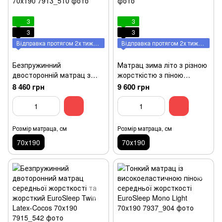
3
3
3
3
Відправка протягом 2х тижнів
Відправка протягом 2х тижнів
Безпружинний
Матрац зима літо з різною
двосторонній матрац з
жорсткістю з піною
ефектом зима-літо
AiryFoam EuroSleep Twin
8 460 грн
9 600 грн
EuroSleep Twin Cocos
Latex 70x190
70x190
Розмір матраца, см
Розмір матраца, см
70х190
70х190