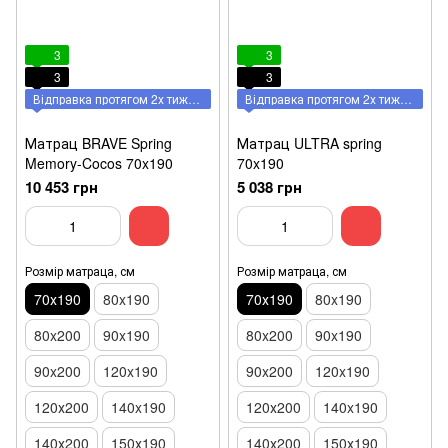
3
3
3
3
Відправка протягом 2х тижнів
Відправка протягом 2х тижнів
Матрац BRAVE Spring
Матрац ULTRA spring
Memory-Cocos 70x190
70x190
10 453 грн
5 038 грн
Розмір матраца, см
Розмір матраца, см
70х190
80x190
70х190
80x190
80x200
90x190
80x200
90x190
90x200
120x190
90x200
120x190
120х200
140x190
120х200
140x190
140х200
150х190
140х200
150х190