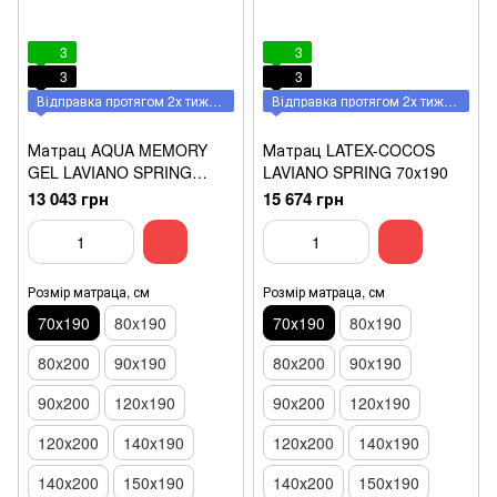
3
3
3
3
Відправка протягом 2х тижнів
Відправка протягом 2х тижнів
Матрац AQUA MEMORY
Матрац LATEX-COCOS
GEL LAVIANO SPRING
LAVIANO SPRING 70x190
70x190
13 043 грн
15 674 грн
Розмір матраца, см
Розмір матраца, см
70х190
80x190
70х190
80x190
80x200
90x190
80x200
90x190
90x200
120x190
90x200
120x190
120х200
140x190
120х200
140x190
140х200
150х190
140х200
150х190