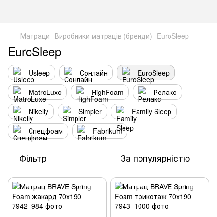
Матраци
Виробники матраців (бренди)
EuroSleep
EuroSleep
Usleep
Сонлайн
EuroSleep
MatroLuxe
HighFoam
Релакс
Nikelly
Simpler
Family Sleep
Спецфоам
Fabrikum
Фільтр
За популярністю