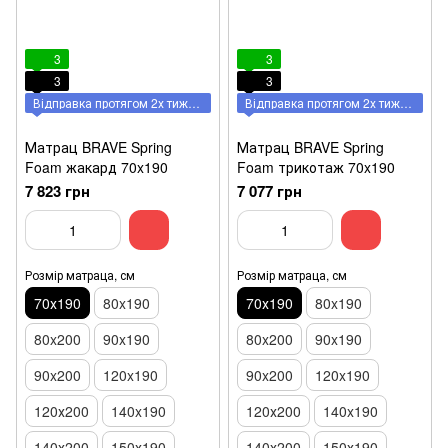
3
3
3
3
Відправка протягом 2х тижнів
Відправка протягом 2х тижнів
Матрац BRAVE Spring
Матрац BRAVE Spring
Foam жакард 70x190
Foam трикотаж 70x190
7 823 грн
7 077 грн
Розмір матраца, см
Розмір матраца, см
70х190
80x190
70х190
80x190
80x200
90x190
80x200
90x190
90x200
120x190
90x200
120x190
120х200
140x190
120х200
140x190
140х200
150х190
140х200
150х190