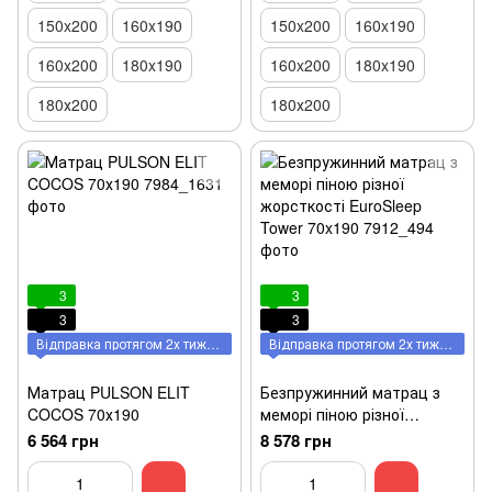
150x200
160x190
150x200
160x190
160x200
180x190
160x200
180x190
180х200
180х200
3
3
3
3
Відправка протягом 2х тижнів
Відправка протягом 2х тижнів
Матрац PULSON ELIT
Безпружинний матрац з
COCOS 70х190
меморі піною різної
жорсткості EuroSleep
6 564 грн
8 578 грн
Tower 70x190