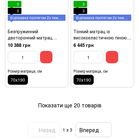
3
3
3
3
Відправка протягом 2х тижнів
Відправка протягом 2х тижнів
Безпружинний
Тонкий матрац із
двоторонний матрац
високоеластичною піною
середньої жорсткості та
середньої жорсткості
10 388 грн
6 445 грн
жорсткий EuroSleep Twin
EuroSleep Mono Light
Latex-Cocos 70x190
70x190
Розмір матраца, см
Розмір матраца, см
70х190
70х190
Показати ще 20 товарів
Назад
Вперед
1
з 3