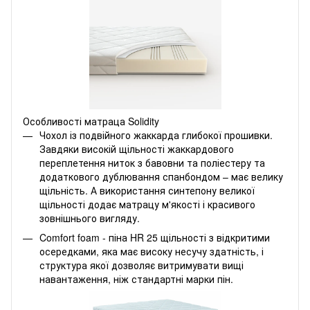
Особливості матраца
Solidity
Чохол із подвійного жаккарда глибокої прошивки.
Завдяки високій щільності жаккардового
переплетення ниток з бавовни та поліестеру та
додаткового дублювання спанбондом – має велику
щільність. А використання синтепону великої
щільності додає матрацу м'якості і красивого
зовнішнього вигляду.
Comfort foam - піна HR 25 щільності з відкритими
осередками, яка має високу несучу здатність, і
структура якої дозволяє витримувати вищі
навантаження, ніж стандартні марки пін.