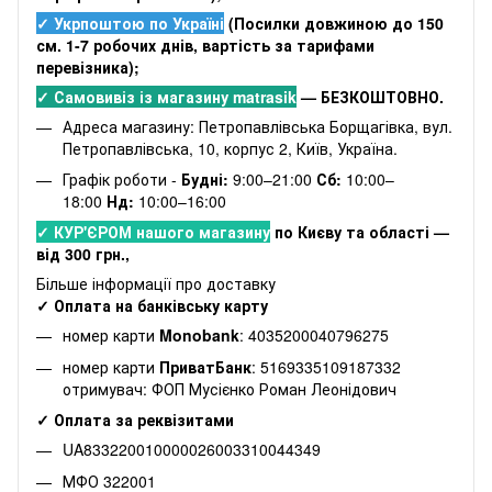
✓ Укрпоштою по Україні
(Посилки довжиною до 150
см. 1-7 робочих днів, вартість за тарифами
перевізника);
✓ Самовивіз із магазину matrasik
— БЕЗКОШТОВНО.
Адреса магазину: Петропавлівська Борщагівка, вул.
Петропавлівська, 10, корпус 2, Київ, Україна.
Графік роботи -
Будні:
9:00–21:00
Сб:
10:00–
18:00
Нд:
10:00–16:00
✓ КУР'ЄРОМ нашого магазину
по Києву та області —
від 300 грн.,
Більше інформації про доставку
✓ Оплата на банківську карту
номер карти
Monobank
: 4035200040796275
номер карти
ПриватБанк
: 5169335109187332
отримувач: ФОП Мусієнко Роман Леонідович
✓ Оплата за реквізитами
UA833220010000026003310044349
МФО 322001