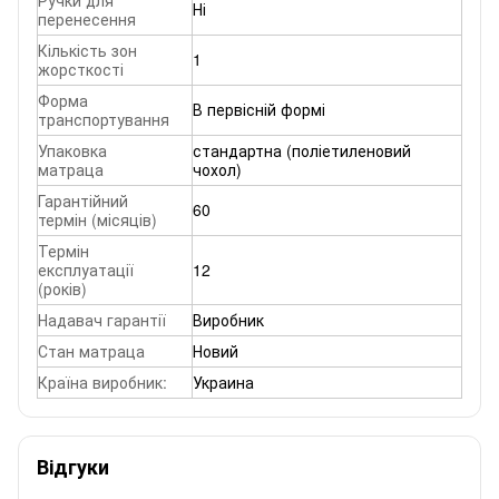
Ні
перенесення
Кількість зон
1
жорсткості
Форма
В первісній формі
транспортування
Упаковка
стандартна (поліетиленовий
матраца
чохол)
Гарантійний
60
термін (місяців)
Термін
експлуатації
12
(років)
Надавач гарантії
Виробник
Стан матраца
Новий
Країна виробник:
Украина
Відгуки