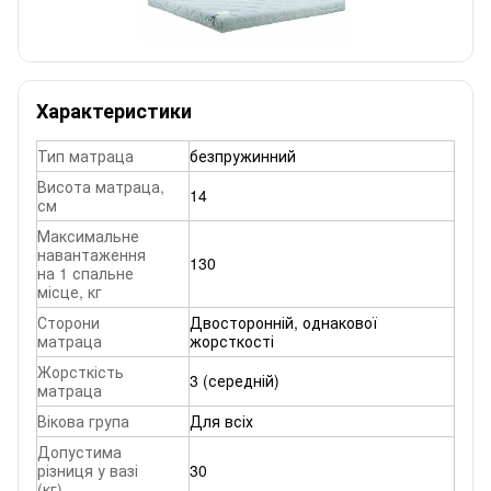
Характеристики
Тип матраца
безпружинний
Висота матраца,
14
см
Максимальне
навантаження
130
на 1 спальне
місце, кг
Сторони
Двосторонній, однакової
матраца
жорсткості
Жорсткість
3 (середній)
матраца
Вікова група
Для всіх
Допустима
різниця у вазі
30
(кг)