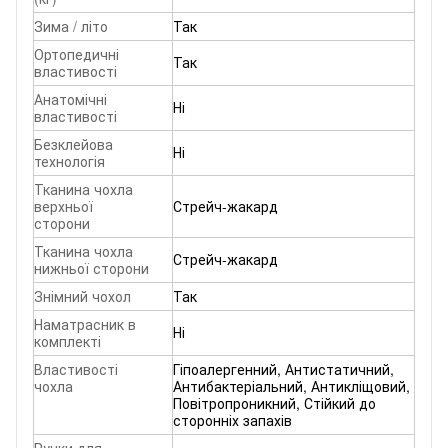
Зима / літо
Так
Ортопедичні
Так
властивості
Анатомічні
Ні
властивості
Безклейова
Ні
технологія
Тканина чохла
верхньої
Стрейч-жакард
сторони
Тканина чохла
Стрейч-жакард
нижньої сторони
Знімний чохол
Так
Наматрасник в
Ні
комплекті
Властивості
Гіпоалергенний, Антистатичний,
чохла
Антибактеріальний, Антикліщовий,
Повітропроникний, Стійкий до
сторонніх запахів
Ручки для