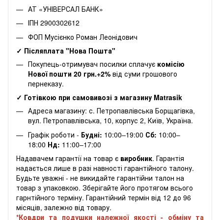
АТ «УНІВЕРСАЛ БАНК»
ІПН 2900302612
ФОП Мусієнко Роман Леонідович
✓ Післяплата "Нова Пошта"
Покупець-отримувач посилки сплачує
комісію
Нової пошти 20 грн.+2%
від суми грошового
пернеказу.
✓ Готівкою при самовивозі з магазину Matrasik
Адреса магазину: с. Петропавлівська Борщагівка,
вул. Петропавлівська, 10, корпус 2, Київ, Україна.
Графік роботи -
Будні:
10:00–19:00
Сб:
10:00–
18:00
Нд:
11:00–17:00
Надавачем гарантії на товар є
виробник
. Гарантія
надається лише в разі навності гарантійного талону.
Будьте уважні - не викидайте гарантійни талон на
товар з упаковкою. Зберігайте його протягом всього
гарнтійного терміну. Гарантійний термін від 12 до 96
місяців, залежно від товару.
*Ковдри та подушки належної якості - обміну та