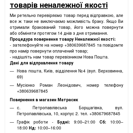
товарів неналежної якості
Ми ретельно перевіряємо товар перед відправкою, але
все ж таки не виключаємо можливість браку. Якщо Ви
отримали бракований товар, його можна повернути
або обміняти протягом 14 днів з дня отримання.
Процедура повернення товару Неналежної якості:
- зателефонуйте на номер +380639687845 та повідомте
про намір повернути оплачений товар;
- надішліть нам товар перевізником Нова Пошта.
Дані для відправлення товару
Нова пошта, Київ, відділення №4 (вул. Верховинна,
69)
Мусієнко Роман Леонідович, номер телефону
+380639687845
Повернення в магазин Матрасик
с. Петропавлівська Борщагівка, вул.
Петропавлівська, 10, корпус 2. тел. +380679687845
Графік роботи -
Будні:
9:00–21:00
Сб:
10:00–
18:00
Нд:
10:00–16:00