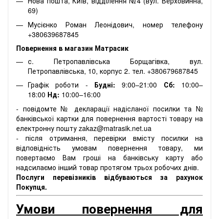
Нова пошта, Київ, відділення №4 (вул. Верховинна,
69)
Мусієнко Роман Леонідович, номер телефону
+380639687845
Повернення в магазин Матрасик
с. Петропавлівська Борщагівка, вул.
Петропавлівська, 10, корпус 2. тел. +380679687845
Графік роботи -
Будні:
9:00–21:00
Сб:
10:00–
18:00
Нд:
10:00–16:00
- повідомте № декларації надісланої посилки та №
банківської картки для повернення вартості товару на
електронну пошту zakaz@matrasik.net.ua
- після отримання, перевірки вмісту посилки на
відповідність умовам повернення товару, ми
повертаємо Вам гроші на банківську карту або
надсилаємо інший товар протягом трьох робочих днів.
Послуги перевізників відбуваються за рахунок
Покупця.
Умови повернення для