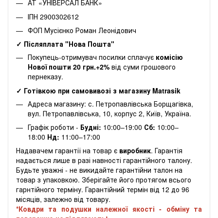
АТ «УНІВЕРСАЛ БАНК»
ІПН 2900302612
ФОП Мусієнко Роман Леонідович
✓ Післяплата "Нова Пошта"
Покупець-отримувач посилки сплачує
комісію
Нової пошти 20 грн.+2%
від суми грошового
пернеказу.
✓ Готівкою при самовивозі з магазину Matrasik
Адреса магазину: с. Петропавлівська Борщагівка,
вул. Петропавлівська, 10, корпус 2, Київ, Україна.
Графік роботи -
Будні:
10:00–19:00
Сб:
10:00–
18:00
Нд:
11:00–17:00
Надавачем гарантії на товар є
виробник
. Гарантія
надається лише в разі навності гарантійного талону.
Будьте уважні - не викидайте гарантійни талон на
товар з упаковкою. Зберігайте його протягом всього
гарнтійного терміну. Гарантійний термін від 12 до 96
місяців, залежно від товару.
*Ковдри та подушки належної якості - обміну та