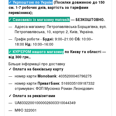
✓ Укрпоштою по Україні
(Посилки довжиною до 150
см. 1-7 робочих днів, вартість за тарифами
перевізника);
✓ Самовивіз із магазину matrasik
— БЕЗКОШТОВНО.
Адреса магазину: Петропавлівська Борщагівка, вул.
Петропавлівська, 10, корпус 2, Київ, Україна.
Графік роботи -
Будні:
9:00–21:00
Сб:
10:00–
18:00
Нд:
10:00–16:00
✓ КУР'ЄРОМ нашого магазину
по Києву та області —
від 300 грн.,
Більше інформації про доставку
✓ Оплата на банківську карту
номер карти
Monobank
: 4035200040796275
номер карти
ПриватБанк
: 5169335109187332
отримувач: ФОП Мусієнко Роман Леонідович
✓ Оплата за реквізитами
UA833220010000026003310044349
МФО 322001