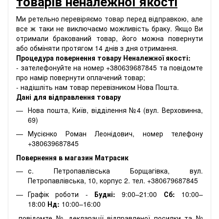
товарів неналежної якості
Ми ретельно перевіряємо товар перед відправкою, але
все ж таки не виключаємо можливість браку. Якщо Ви
отримали бракований товар, його можна повернути
або обміняти протягом 14 днів з дня отримання.
Процедура повернення товару Неналежної якості:
- зателефонуйте на номер +380639687845 та повідомте
про намір повернути оплачений товар;
- надішліть нам товар перевізником Нова Пошта.
Дані для відправлення товару
Нова пошта, Київ, відділення №4 (вул. Верховинна,
69)
Мусієнко Роман Леонідович, номер телефону
+380639687845
Повернення в магазин Матрасик
с. Петропавлівська Борщагівка, вул.
Петропавлівська, 10, корпус 2. тел. +380679687845
Графік роботи -
Будні:
9:00–21:00
Сб:
10:00–
18:00
Нд:
10:00–16:00
-повідомте № декларації відправленої посилки та №