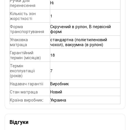
Ручки для
Ні
перенесення
Кількість зон
1
жорсткості
Форма
Скручений в рулон, В первісній
транспортування
формі
Упаковка
стандартна (поліетиленовий
матраца
чохол), вакуумна (в рулоні)
Гарантійний
18
термін (місяців)
Термін
експлуатації
7
(років)
Надавач гарантії
Виробник
Стан матраца
Новий
Країна виробник:
Украина
Відгуки