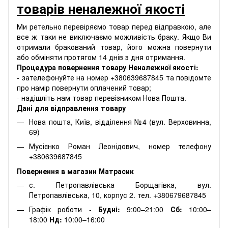
товарів неналежної якості
Ми ретельно перевіряємо товар перед відправкою, але
все ж таки не виключаємо можливість браку. Якщо Ви
отримали бракований товар, його можна повернути
або обміняти протягом 14 днів з дня отримання.
Процедура повернення товару Неналежної якості:
- зателефонуйте на номер +380639687845 та повідомте
про намір повернути оплачений товар;
- надішліть нам товар перевізником Нова Пошта.
Дані для відправлення товару
Нова пошта, Київ, відділення №4 (вул. Верховинна,
69)
Мусієнко Роман Леонідович, номер телефону
+380639687845
Повернення в магазин Матрасик
с. Петропавлівська Борщагівка, вул.
Петропавлівська, 10, корпус 2. тел. +380679687845
Графік роботи -
Будні:
9:00–21:00
Сб:
10:00–
18:00
Нд:
10:00–16:00