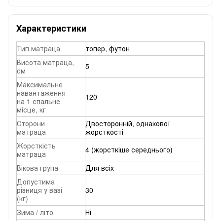
Характеристики
Тип матраца
топер, футон
Висота матраца,
5
см
Максимальне
навантаження
120
на 1 спальне
місце, кг
Сторони
Двосторонній, однакової
матраца
жорсткості
Жорсткість
4 (жорсткіше середнього)
матраца
Вікова група
Для всіх
Допустима
різниця у вазі
30
(кг)
Зима / літо
Ні