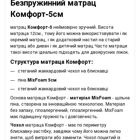
Безпружинний матрац
Комфорт-5см
матрац
Комфорт-5
неймовірно зручний. Висота
матраца 12см., тому його можна використовувати і як
окремий матрац, і як додатковий настил на старий
матрац або диван і як дитячий матрац Часто матраци
такої висоти ідеально підходять для двоярусних ліжок.
Структура матраца Комфорт:
стеганий жаккардовий чохол на блискавці
піна
MixFoam 5см
стеганий жаккардовий чохол на блискавці
Основа матраца Комфорт -
матеріал MixFoam
- щільна
піна, створена за інноваційною технологією. Матеріал
без запаху, гіпоалергенний, гіпоалергенний. MixFoam
має підвищену пружність і довговічність.
Чохол
матраца Комфорт - має по периметру
блискавку-застібку, завдяки чому його можна легко
зняти, щоб випрати або замінити. Чохол пошитий із