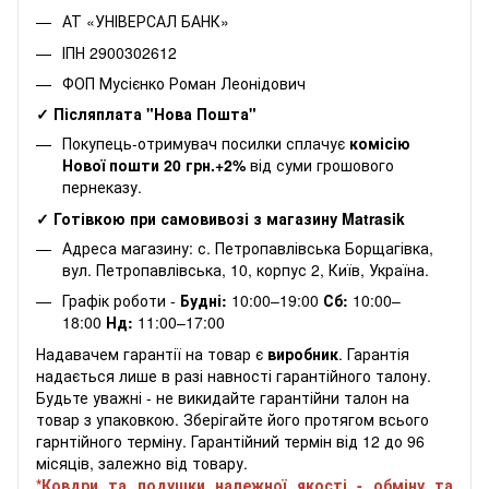
АТ «УНІВЕРСАЛ БАНК»
ІПН 2900302612
ФОП Мусієнко Роман Леонідович
✓ Післяплата "Нова Пошта"
Покупець-отримувач посилки сплачує
комісію
Нової пошти 20 грн.+2%
від суми грошового
пернеказу.
✓ Готівкою при самовивозі з магазину Matrasik
Адреса магазину: с. Петропавлівська Борщагівка,
вул. Петропавлівська, 10, корпус 2, Київ, Україна.
Графік роботи -
Будні:
10:00–19:00
Сб:
10:00–
18:00
Нд:
11:00–17:00
Надавачем гарантії на товар є
виробник
. Гарантія
надається лише в разі навності гарантійного талону.
Будьте уважні - не викидайте гарантійни талон на
товар з упаковкою. Зберігайте його протягом всього
гарнтійного терміну. Гарантійний термін від 12 до 96
місяців, залежно від товару.
*Ковдри та подушки належної якості - обміну та