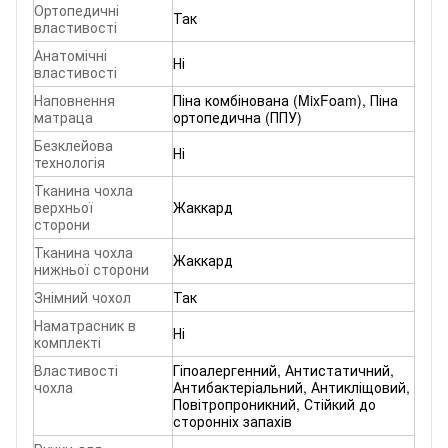
Ортопедичні
Так
властивості
Анатомічні
Ні
властивості
Наповнення
Піна комбінована (MixFoam), Піна
матраца
ортопедична (ППУ)
Безклейова
Ні
технологія
Тканина чохла
верхньої
Жаккард
сторони
Тканина чохла
Жаккард
нижньої сторони
Знімний чохол
Так
Наматрасник в
Ні
комплекті
Властивості
Гіпоалергенний, Антистатичний,
чохла
Антибактеріальний, Антикліщовий,
Повітропроникний, Стійкий до
сторонніх запахів