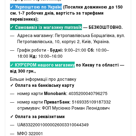
✓ Укрпоштою по Україні
(Посилки довжиною до 150
см. 1-7 робочих днів, вартість за тарифами
перевізника);
✓ Самовивіз із магазину matrasik
— БЕЗКОШТОВНО.
Адреса магазину: Петропавлівська Борщагівка, вул.
Петропавлівська, 10, корпус 2, Київ, Україна.
Графік роботи -
Будні:
9:00–21:00
Сб:
10:00–
18:00
Нд:
10:00–16:00
✓ КУР'ЄРОМ нашого магазину
по Києву та області —
від 300 грн.,
Більше інформації про доставку
✓ Оплата на банківську карту
номер карти
Monobank
: 4035200040796275
номер карти
ПриватБанк
: 5169335109187332
отримувач: ФОП Мусієнко Роман Леонідович
✓ Оплата за реквізитами
UA833220010000026003310044349
МФО 322001