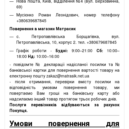
Нова пошта, Київ, відділення №4 (вул. Верховинна,
69)
Мусієнко Роман Леонідович, номер телефону
+380639687845
Повернення в магазин Матрасик
с. Петропавлівська Борщагівка, вул.
Петропавлівська, 10, корпус 2. тел. +380679687845
Графік роботи -
Будні:
9:00–21:00
Сб:
10:00–
18:00
Нд:
10:00–16:00
- повідомте № декларації надісланої посилки та №
банківської картки для повернення вартості товару на
електронну пошту zakaz@matrasik.net.ua
- після отримання, перевірки вмісту посилки на
відповідність умовам повернення товару, ми
повертаємо Вам гроші на банківську карту або
надсилаємо інший товар протягом трьох робочих днів.
Послуги перевізників відбуваються за рахунок
Покупця.
Умови повернення для