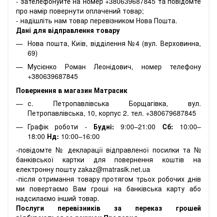
- зателефонуйте на номер +380639687845 та повідомте
про намір повернути оплачений товар;
- надішліть нам товар перевізником Нова Пошта.
Дані для відправлення товару
Нова пошта, Київ, відділення №4 (вул. Верховинна,
69)
Мусієнко Роман Леонідович, номер телефону
+380639687845
Повернення в магазин Матрасик
с. Петропавлівська Борщагівка, вул.
Петропавлівська, 10, корпус 2. тел. +380679687845
Графік роботи -
Будні:
9:00–21:00
Сб:
10:00–
18:00
Нд:
10:00–16:00
-повідомте № декларації відправленої посилки та №
банківської картки для повернення коштів на
електронну пошту zakaz@matrasik.net.ua
-після отримання товару протягом трьох робочих днів
ми повертаємо Вам гроші на банківська карту або
надсилаємо інший товар.
Послуги перевізників за переказ грошей