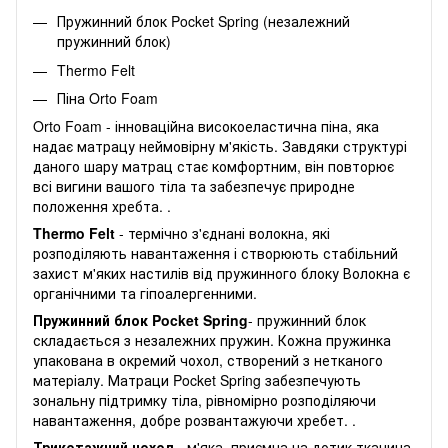
Пружинний блок Pocket Spring (незалежний
пружинний блок)
Thermo Felt
Піна Orto Foam
Orto Foam - інноваційна високоеластична піна, яка
надає матрацу неймовірну м'якість. Завдяки структурі
даного шару матрац стає комфортним, він повторює
всі вигини вашого тіла та забезпечує природне
положення хребта. .
Thermo Felt
- термічно з'єднані волокна, які
розподіляють навантаження і створюють стабільний
захист м'яких настилів від пружинного блоку Волокна є
органічними та гіпоалергенними.
Пружинний блок Pocket Spring
- пружинний блок
складається з незалежних пружин. Кожна пружинка
упакована в окремий чохол, створений з нетканого
матеріалу. Матраци Pocket Spring забезпечують
зональну підтримку тіла, рівномірно розподіляючи
навантаження, добре розвантажуючи хребет. .
Трикотажний чохол
- м'яка, приємна на дотик тканина,