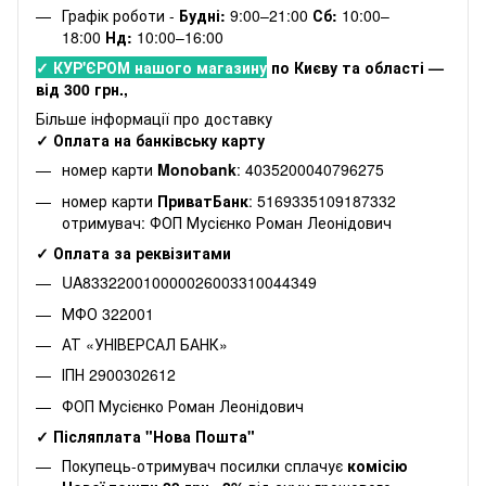
Графік роботи -
Будні:
9:00–21:00
Сб:
10:00–
18:00
Нд:
10:00–16:00
✓ КУР'ЄРОМ нашого магазину
по Києву та області —
від 300 грн.,
Більше інформації про доставку
✓ Оплата на банківську карту
номер карти
Monobank
: 4035200040796275
номер карти
ПриватБанк
: 5169335109187332
отримувач: ФОП Мусієнко Роман Леонідович
✓ Оплата за реквізитами
UA833220010000026003310044349
МФО 322001
АТ «УНІВЕРСАЛ БАНК»
ІПН 2900302612
ФОП Мусієнко Роман Леонідович
✓ Післяплата "Нова Пошта"
Покупець-отримувач посилки сплачує
комісію