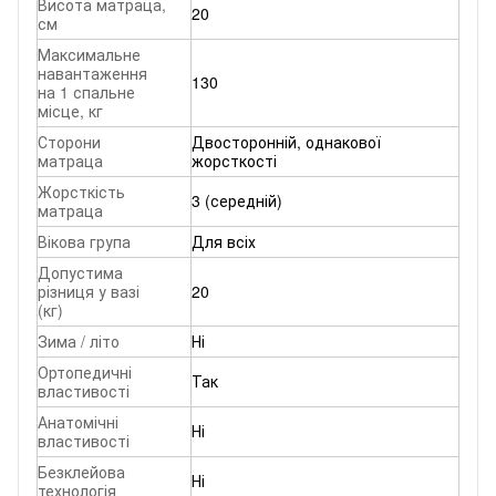
Висота матраца,
20
см
Максимальне
навантаження
130
на 1 спальне
місце, кг
Сторони
Двосторонній, однакової
матраца
жорсткості
Жорсткість
3 (середній)
матраца
Вікова група
Для всіх
Допустима
різниця у вазі
20
(кг)
Зима / літо
Ні
Ортопедичні
Так
властивості
Анатомічні
Ні
властивості
Безклейова
Ні
технологія