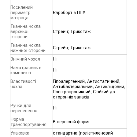
Посилений
периметр
Євроборт з ППУ
матраца
Тканина чохла
верхньої
Стрейч; Трикотаж
сторони
Тканина чохла
Стрейч; Трикотаж
нижньої сторони
Знімний чохол
Ні
Наматрасник в
Ні
комплекті
Властивості
Гіпоалергенний, Антистатичний,
чохла
Антибактеріальний, Антикліщовий,
Повітропроникний, Стійкий до
сторонніх запахів
Ручки для
Ні
перенесення
Форма
В первісній формі
транспортування
Упаковка
стандартна (поліетиленовий