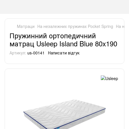
Матраци
На незалежних пружинах Pocket Spring
На нез
Пружинний ортопедичний
матрац Usleep Island Blue 80x190
Артикул:
us-00141
Написати відгук