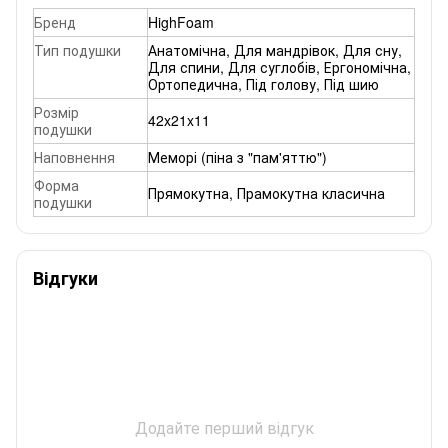
Бренд
HighFoam
Тип подушки
Анатомічна
,
Для мандрівок
,
Для сну
,
Для спини
,
Для суглобів
,
Ергономічна
,
Ортопедична
,
Під голову
,
Під шию
Розмір
42x21x11
подушки
Наповнення
Меморі (піна з "пам'яттю")
Форма
Прямокутна
,
Прамокутна класична
подушки
Відгуки
Додайте перший відгук