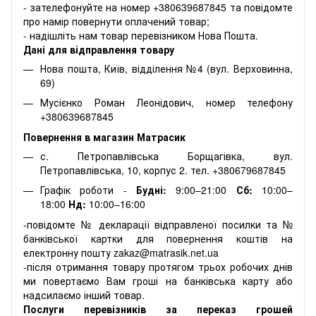
- зателефонуйте на номер +380639687845 та повідомте
про намір повернути оплачений товар;
- надішліть нам товар перевізником Нова Пошта.
Дані для відправлення товару
Нова пошта, Київ, відділення №4 (вул. Верховинна,
69)
Мусієнко Роман Леонідович, номер телефону
+380639687845
Повернення в магазин Матрасик
с. Петропавлівська Борщагівка, вул.
Петропавлівська, 10, корпус 2. тел. +380679687845
Графік роботи -
Будні:
9:00–21:00
Сб:
10:00–
18:00
Нд:
10:00–16:00
-повідомте № декларації відправленої посилки та №
банківської картки для повернення коштів на
електронну пошту zakaz@matrasik.net.ua
-після отримання товару протягом трьох робочих днів
ми повертаємо Вам гроші на банківська карту або
надсилаємо інший товар.
Послуги перевізників за переказ грошей