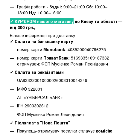
Графік роботи -
Будні:
9:00–21:00
Сб:
10:00–
18:00
Нд:
10:00–16:00
✓ КУР'ЄРОМ нашого магазину
по Києву та області —
від 300 грн.,
Більше інформації про доставку
✓ Оплата на банківську карту
номер карти
Monobank
: 4035200040796275
номер карти
ПриватБанк
: 5169335109187332
отримувач: ФОП Мусієнко Роман Леонідович
✓ Оплата за реквізитами
UA833220010000026003310044349
МФО 322001
АТ «УНІВЕРСАЛ БАНК»
ІПН 2900302612
ФОП Мусієнко Роман Леонідович
✓ Післяплата "Нова Пошта"
Покупець-отримувач посилки сплачує
комісію