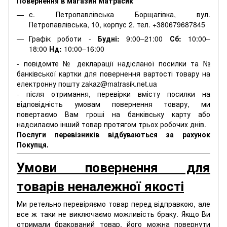
Повернення в магазин Матрасик
с. Петропавлівська Борщагівка, вул.
Петропавлівська, 10, корпус 2. тел. +380679687845
Графік роботи -
Будні:
9:00–21:00
Сб:
10:00–
18:00
Нд:
10:00–16:00
- повідомте № декларації надісланої посилки та №
банківської картки для повернення вартості товару на
електронну пошту zakaz@matrasik.net.ua
- після отримання, перевірки вмісту посилки на
відповідність умовам повернення товару, ми
повертаємо Вам гроші на банківську карту або
надсилаємо інший товар протягом трьох робочих днів.
Послуги перевізників відбуваються за рахунок
Покупця.
Умови повернення для
товарів неналежної якості
Ми ретельно перевіряємо товар перед відправкою, але
все ж таки не виключаємо можливість браку. Якщо Ви
отримали бракований товар, його можна повернути