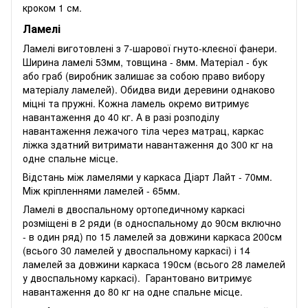
кроком 1 см.
Ламелі
Ламелі виготовлені з 7-шарової гнуто-клеєної фанери.
Ширина ламелі 53мм, товщина - 8мм. Матеріал - бук
або граб (виробник залишає за собою право вибору
матеріалу ламелей). Обидва види деревини однаково
міцні та пружні. Кожна ламель окремо витримує
навантаження до 40 кг. А в разі розподілу
навантаження лежачого тіла через матрац, каркас
ліжка здатний витримати навантаження до 300 кг на
одне спальне місце.
Відстань між ламелями у каркаса Діарт Лайт - 70мм.
Між кріпленнями ламелей - 65мм.
Ламелі в двоспальному ортопедичному каркасі
розміщені в 2 ряди (в односпальному до 90см включно
- в один ряд) по 15 ламелей за довжини каркаса 200см
(всього 30 ламелей у двоспальному каркасі) і 14
ламелей за довжини каркаса 190см (всього 28 ламелей
у двоспальному каркасі). Гарантовано витримує
навантаження до 80 кг на одне спальне місце.