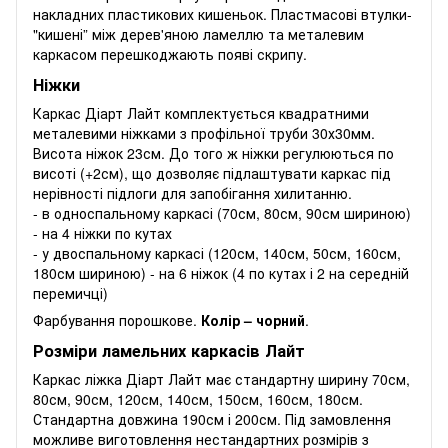
накладних пластикових кишеньок. Пластмасові втулки-
"кишені” між дерев'яною ламеллю та металевим
каркасом перешкоджають появі скрипу.
Ніжки
Каркас Діарт Лайт комплектується квадратними
металевими ніжками з профільної труби 30х30мм.
Висота ніжок 23см. До того ж ніжки регулюються по
висоті (+2см), що дозволяє підлаштувати каркас під
нерівності підлоги для запобігання хилитанню.
- в односпальному каркасі (70см, 80см, 90см шириною)
- на 4 ніжки по кутах
- у двоспальному каркасі (120см, 140см, 50см, 160см,
180см шириною) - на 6 ніжок (4 по кутах і 2 на середній
перемичці)
Фарбування порошкове.
Колір – чорний
.
Розміри ламельних каркасів Лайт
Каркас ліжка Діарт Лайт має стандартну ширину 70см,
80см, 90см, 120см, 140см, 150см, 160см, 180см.
Стандартна довжина 190см і 200см. Під замовлення
можливе виготовлення нестандартних розмірів з