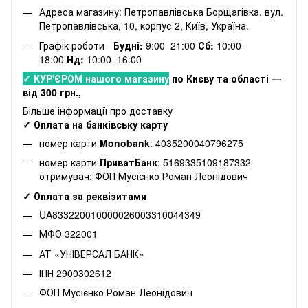
Адреса магазину: Петропавлівська Борщагівка, вул.
Петропавлівська, 10, корпус 2, Київ, Україна.
Графік роботи -
Будні:
9:00–21:00
Сб:
10:00–
18:00
Нд:
10:00–16:00
✓ КУР'ЄРОМ нашого магазину
по Києву та області —
від 300 грн.,
Більше інформації про доставку
✓ Оплата на банківську карту
номер карти
Monobank
: 4035200040796275
номер карти
ПриватБанк
: 5169335109187332
отримувач: ФОП Мусієнко Роман Леонідович
✓ Оплата за реквізитами
UA833220010000026003310044349
МФО 322001
АТ «УНІВЕРСАЛ БАНК»
ІПН 2900302612
ФОП Мусієнко Роман Леонідович