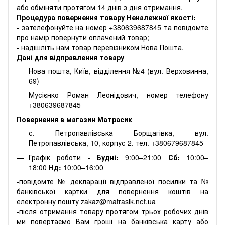
або обміняти протягом 14 днів з дня отримання.
Процедура повернення товару Неналежної якості:
- зателефонуйте на номер +380639687845 та повідомте
про намір повернути оплачений товар;
- надішліть нам товар перевізником Нова Пошта.
Дані для відправлення товару
Нова пошта, Київ, відділення №4 (вул. Верховинна,
69)
Мусієнко Роман Леонідович, номер телефону
+380639687845
Повернення в магазин Матрасик
с. Петропавлівська Борщагівка, вул.
Петропавлівська, 10, корпус 2. тел. +380679687845
Графік роботи -
Будні:
9:00–21:00
Сб:
10:00–
18:00
Нд:
10:00–16:00
-повідомте № декларації відправленої посилки та №
банківської картки для повернення коштів на
електронну пошту zakaz@matrasik.net.ua
-після отримання товару протягом трьох робочих днів
ми повертаємо Вам гроші на банківська карту або