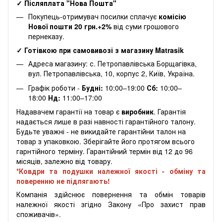
✓ Післяплата "Нова Пошта"
Покупець-отримувач посилки сплачує
комісію
Нової пошти 20 грн.+2%
від суми грошового
пернеказу.
✓ Готівкою при самовивозі з магазину Matrasik
Адреса магазину: с. Петропавлівська Борщагівка,
вул. Петропавлівська, 10, корпус 2, Київ, Україна.
Графік роботи -
Будні:
10:00–19:00
Сб:
10:00–
18:00
Нд:
11:00–17:00
Надавачем гарантії на товар є
виробник
. Гарантія
надається лише в разі навності гарантійного талону.
Будьте уважні - не викидайте гарантійни талон на
товар з упаковкою. Зберігайте його протягом всього
гарнтійного терміну. Гарантійний термін від 12 до 96
місяців, залежно від товару.
*Ковдри та подушки належної якості - обміну та
поверенню не підлягають!
Компанія здійснює повернення та обмін товарів
належної якості згідно Закону «Про захист прав
споживачів».