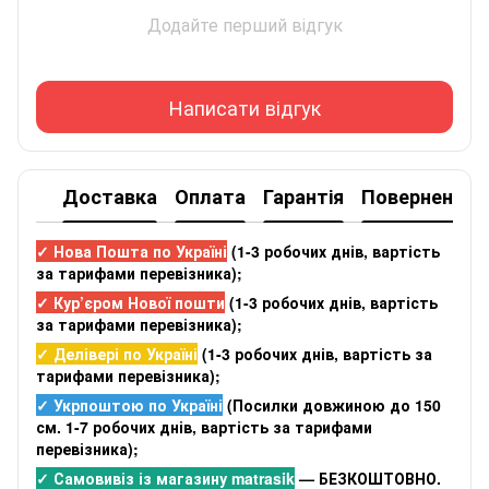
Додайте перший відгук
Написати відгук
Доставка
Оплата
Гарантія
Повернення
✓ Нова Пошта по Україні
(
1-3 робочих днів
, вартість
за тарифами перевізника);
✓ Кур’єром Нової пошти
(
1-3 робочих днів
, вартість
за тарифами перевізника);
✓ Делівері по Україні
(
1-3 робочих днів
, вартість за
тарифами перевізника);
✓ Укрпоштою по Україні
(Посилки довжиною до 150
см. 1-7 робочих днів, вартість за тарифами
перевізника);
✓ Самовивіз із магазину matrasik
— БЕЗКОШТОВНО.