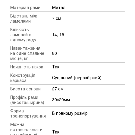
Матеріал рами
Метал
Відстань між
7 см
ламелями
Кількість
ламелей в
14, 15
одному ряду
Навантаження
на одне спальне
80
місце, кг
Наявність ніжок
Так
Конструкція
Суцільний (нерозбірний)
каркаса
Висота основи
27 см
Профіль рами
30х20мм
(висота/ширина)
Форма
В повному розмірі
транспортування
Можна
встановлювати
Так
на підйомний