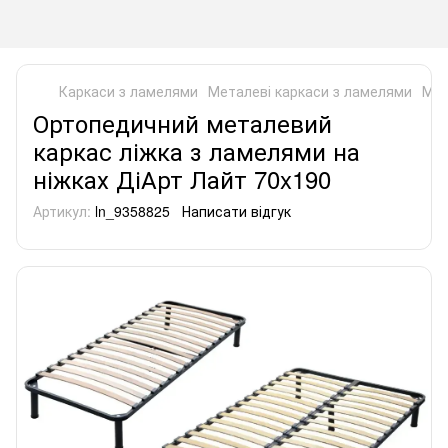
Каркаси з ламелями
Металеві каркаси з ламелями
Мет
Ортопедичний металевий
каркас ліжка з ламелями на
ніжках ДіАрт Лайт 70x190
Артикул:
ln_9358825
Написати відгук