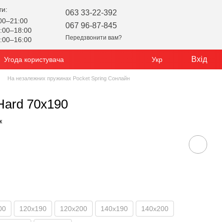
ти:
063 33-22-392
00–21:00
067 96-87-845
:00–18:00
Передзвонити вам?
:00–16:00
Вхід
Угода користувача
Укр
На незалежних пружинах Pocket Spring Сонлайн
ard 70x190
к
00
120x190
120х200
140x190
140х200