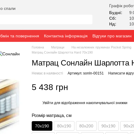
Графік робо
о спали
Будні:
9:
Сб:
10
Нд:
10
бмін та повернення
Контактна інформація
Відгуки про магазин
Головна
Матраци
На незалежних пружинах Pocket Spring
Матрац Сонлайн Шарлотта Hard 70x190
Матрац Сонлайн Шарлотта H
Немає в наявності
Артикул: sonln-00151
Написати відгу
5 438 грн
Увійти
для відображення накопичувальної знижки
%
Розмір матраца, см
70х190
80x190
80x200
90x190
90x2