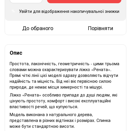
Увійти
для відображення накопичувальної знижки
%
До обраного
Порівняти
Опис
Простота, лаконічність, геометричність - цими трьома
словами можна охарактеризувати ліжко «Рената».
Прямі чіткі лінії цієї моделі одразу дозволяють відчути
надійність та міцність. Від неї віє первісною силою
природи, де немає місця химерності та мішурі.
Ліжко «Рената» особливо припаде до душі людям, які
цінують простоту, комфорт і високі експлуатаційні
властивості речей, що купуються.
Модель виконана з натурального дерева,
представлена ​​в різних відтінках і розмірах. Спинка
може бути стандартною висоти.