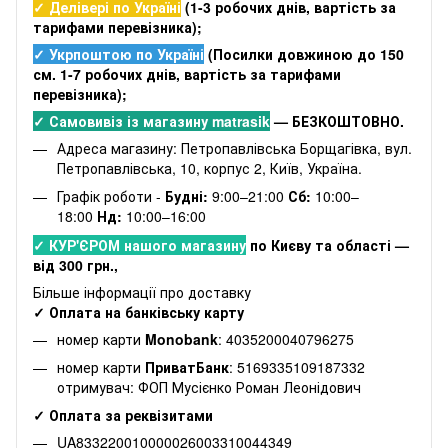
✓ Делівері по Україні
(
1-3 робочих днів
, вартість за
тарифами перевізника);
✓ Укрпоштою по Україні
(Посилки довжиною до 150
см. 1-7 робочих днів, вартість за тарифами
перевізника);
✓ Самовивіз із магазину matrasik
— БЕЗКОШТОВНО.
Адреса магазину: Петропавлівська Борщагівка, вул.
Петропавлівська, 10, корпус 2, Київ, Україна.
Графік роботи -
Будні:
9:00–21:00
Сб:
10:00–
18:00
Нд:
10:00–16:00
✓ КУР'ЄРОМ нашого магазину
по Києву та області —
від 300 грн.,
Більше інформації про доставку
✓ Оплата на банківську карту
номер карти
Monobank
: 4035200040796275
номер карти
ПриватБанк
: 5169335109187332
отримувач: ФОП Мусієнко Роман Леонідович
✓ Оплата за реквізитами
UA833220010000026003310044349