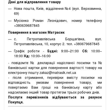
Дані для відправлення товару
Нова пошта, Київ, відділення №4 (вул. Верховинна,
69)
Мусієнко Роман Леонідович, номер телефону
+380639687845
Повернення в магазин Матрасик
с. Петропавлівська Борщагівка, вул.
Петропавлівська, 10, корпус 2. тел. +380679687845
Графік роботи -
Будні:
9:00–21:00
Сб:
10:00–
18:00
Нд:
10:00–16:00
- повідомте № декларації надісланої посилки та №
банківської картки для повернення вартості товару на
електронну пошту zakaz@matrasik.net.ua
- після отримання, перевірки вмісту посилки на
відповідність умовам повернення товару, ми
повертаємо Вам гроші на банківську карту або
надсилаємо інший товар протягом трьох робочих днів.
Послуги перевізників відбуваються за рахунок
Покупця.