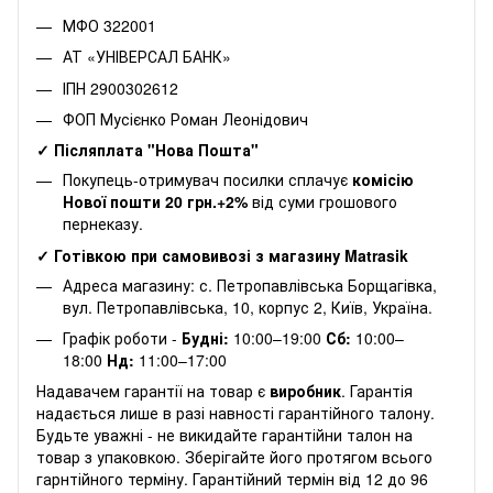
МФО 322001
АТ «УНІВЕРСАЛ БАНК»
ІПН 2900302612
ФОП Мусієнко Роман Леонідович
✓ Післяплата "Нова Пошта"
Покупець-отримувач посилки сплачує
комісію
Нової пошти 20 грн.+2%
від суми грошового
пернеказу.
✓ Готівкою при самовивозі з магазину Matrasik
Адреса магазину: с. Петропавлівська Борщагівка,
вул. Петропавлівська, 10, корпус 2, Київ, Україна.
Графік роботи -
Будні:
10:00–19:00
Сб:
10:00–
18:00
Нд:
11:00–17:00
Надавачем гарантії на товар є
виробник
. Гарантія
надається лише в разі навності гарантійного талону.
Будьте уважні - не викидайте гарантійни талон на
товар з упаковкою. Зберігайте його протягом всього
гарнтійного терміну. Гарантійний термін від 12 до 96