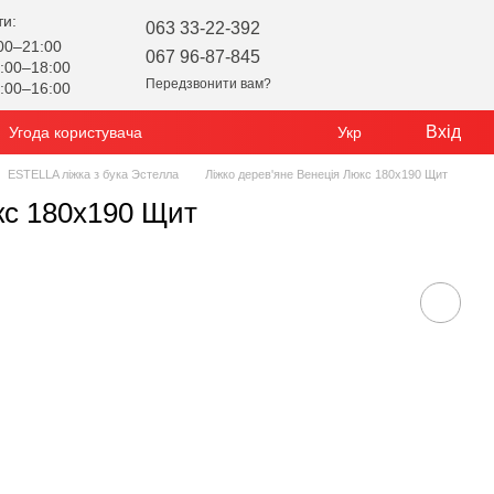
ти:
063 33-22-392
00–21:00
067 96-87-845
:00–18:00
Передзвонити вам?
:00–16:00
Вхід
Угода користувача
Укр
ESTELLA ліжка з бука Эстелла
Ліжко дерев'яне Венеція Люкс 180х190 Щит
кс 180х190 Щит