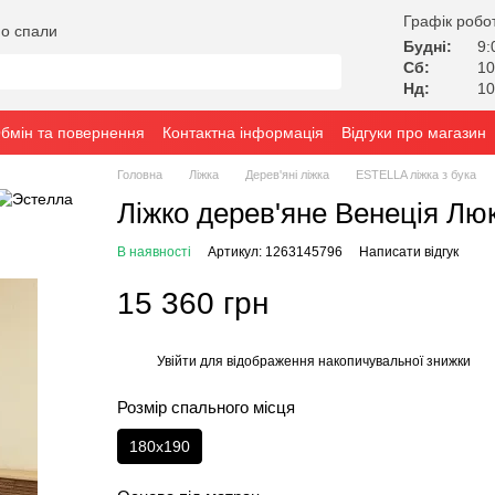
Графік робо
о спали
Будні:
9:
Сб:
10
Нд:
10
бмін та повернення
Контактна інформація
Відгуки про магазин
Головна
Ліжка
Дерев'яні ліжка
ESTELLA ліжка з бука
Ліжко дерев'яне Венеція Лю
В наявності
Артикул: 1263145796
Написати відгук
15 360 грн
Увійти
для відображення накопичувальної знижки
%
Розмір спального місця
180x190