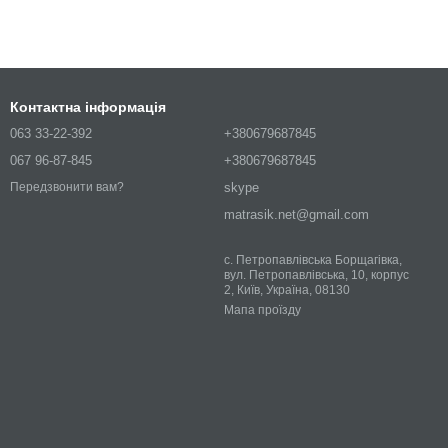
Контактна інформація
063 33-22-392
+380679687845
067 96-87-845
+380679687845
skype
Передзвонити вам?
matrasik.net@gmail.com
с. Петропавлівська Борщагівка,
вул. Петропавлівська, 10, корпус
2, Київ, Україна, 08130
Мапа проїзду