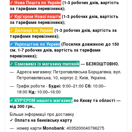
✓ Нова Пошта по Україні
(
1-3 робочих днів
, вартість
за тарифами перевізника);
✓ Кур’єром Нової пошти
(
1-3 робочих днів
, вартість
за тарифами перевізника);
✓ Делівері по Україні
(
1-3 робочих днів
, вартість за
тарифами перевізника);
✓ Укрпоштою по Україні
(Посилки довжиною до 150
см. 1-7 робочих днів, вартість за тарифами
перевізника);
✓ Самовивіз із магазину matrasik
— БЕЗКОШТОВНО.
Адреса магазину: Петропавлівська Борщагівка, вул.
Петропавлівська, 10, корпус 2, Київ, Україна.
Графік роботи -
Будні:
9:00–21:00
Сб:
10:00–
18:00
Нд:
10:00–16:00
✓ КУР'ЄРОМ нашого магазину
по Києву та області —
від 300 грн.,
Більше інформації про доставку
✓ Оплата на банківську карту
номер карти
Monobank
: 4035200040796275