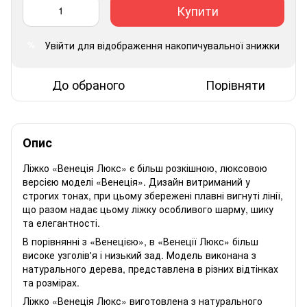
Купити
Увійти
для відображення накопичувальної знижки
%
До обраного
Порівняти
Опис
Ліжко «Венеція Люкс» є більш розкішною, люксовою
версією моделі «Венеція». Дизайн витриманий у
строгих тонах, при цьому збережені плавні вигнуті лінії,
що разом надає цьому ліжку особливого шарму, шику
та елегантності.
В порівнянні з «Венецією», в «Венеції Люкс» більш
високе узголів'я і низький зад. Модель виконана з
натурального дерева, представлена ​​в різних відтінках
та розмірах.
Ліжко «Венеція Люкс» виготовлена ​​з натурального