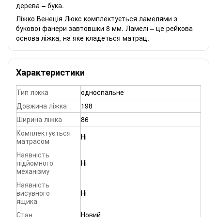
дерева – бука.
Ліжко Венеція Люкс комплектується ламелями з
букової фанери завтовшки 8 мм. Ламелі – це рейкова
основа ліжка, на яке кладеться матрац.
Характеристики
Тип ліжка
односпальне
Довжина ліжка
198
Ширина ліжка
86
Комплектується
Ні
матрасом
Наявність
підйомного
Ні
механізму
Наявність
висувного
Ні
ящика
Стан
Новий