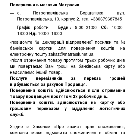
Повернення в магазин Матрасик
с. Петропавлівська Борщагівка, вул.
Петропавлівська, 10, корпус 2. тел. +380679687845
Графік роботи -
Будні:
9:00–21:00
Сб:
10:00–
18:00
Нд:
10:00–16:00
-повідомте № декларації відправленої посилки та №
банківської картки для повернення коштів на
електронну пошту zakaz@matrasik.net.ua
-після отримання товару протягом трьох робочих днів
ми повертаємо Вам гроші на банківська карту або
надсилаємо інший товар.
Послуги перевізників за переказ грошей
відбуваються за рахунок Продавця.
Повернення коштів здійснюється після отримання
товару продавцем протягом 3х робочих днів..
Повернення коштів здійснюється на картку або
грошовим переказом у відділення логістичних
служб.
Згідно із Законом «Про захист прав споживачів»,
компанія може відмовити споживачеві в обміні та