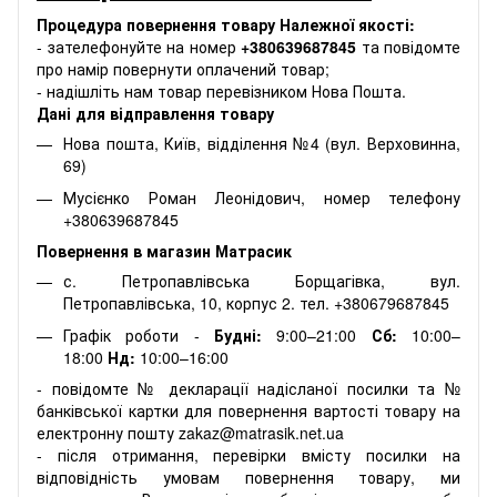
Процедура повернення товару Належної якості:
- зателефонуйте на номер
+380639687845
та повідомте
про намір повернути оплачений товар;
- надішліть нам товар перевізником Нова Пошта.
Дані для відправлення товару
Нова пошта, Київ, відділення №4 (вул. Верховинна,
69)
Мусієнко Роман Леонідович, номер телефону
+380639687845
Повернення в магазин Матрасик
с. Петропавлівська Борщагівка, вул.
Петропавлівська, 10, корпус 2. тел. +380679687845
Графік роботи -
Будні:
9:00–21:00
Сб:
10:00–
18:00
Нд:
10:00–16:00
- повідомте № декларації надісланої посилки та №
банківської картки для повернення вартості товару на
електронну пошту zakaz@matrasik.net.ua
- після отримання, перевірки вмісту посилки на
відповідність умовам повернення товару, ми