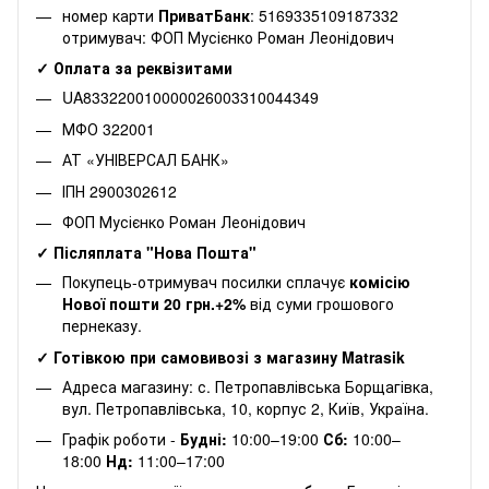
номер карти
ПриватБанк
: 5169335109187332
отримувач: ФОП Мусієнко Роман Леонідович
✓ Оплата за реквізитами
UA833220010000026003310044349
МФО 322001
АТ «УНІВЕРСАЛ БАНК»
ІПН 2900302612
ФОП Мусієнко Роман Леонідович
✓ Післяплата "Нова Пошта"
Покупець-отримувач посилки сплачує
комісію
Нової пошти 20 грн.+2%
від суми грошового
пернеказу.
✓ Готівкою при самовивозі з магазину Matrasik
Адреса магазину: с. Петропавлівська Борщагівка,
вул. Петропавлівська, 10, корпус 2, Київ, Україна.
Графік роботи -
Будні:
10:00–19:00
Сб:
10:00–
18:00
Нд:
11:00–17:00