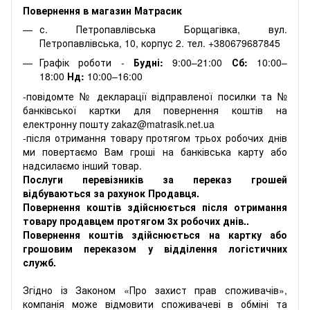
Повернення в магазин Матрасик
с. Петропавлівська Борщагівка, вул.
Петропавлівська, 10, корпус 2. тел. +380679687845
Графік роботи -
Будні:
9:00–21:00
Сб:
10:00–
18:00
Нд:
10:00–16:00
-повідомте № декларації відправленої посилки та №
банківської картки для повернення коштів на
електронну пошту zakaz@matrasik.net.ua
-після отримання товару протягом трьох робочих днів
ми повертаємо Вам гроші на банківська карту або
надсилаємо інший товар.
Послуги перевізників за переказ грошей
відбуваються за рахунок Продавця.
Повернення коштів здійснюється після отримання
товару продавцем протягом 3х робочих днів..
Повернення коштів здійснюється на картку або
грошовим переказом у відділення логістичних
служб.
Згідно із Законом «Про захист прав споживачів»,
компанія може відмовити споживачеві в обміні та