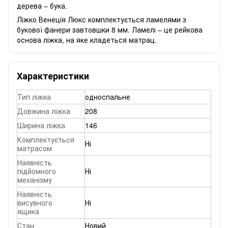
дерева – бука.
Ліжко Венеція Люкс комплектується ламелями з
букової фанери завтовшки 8 мм. Ламелі – це рейкова
основа ліжка, на яке кладеться матрац.
Характеристики
Тип ліжка
односпальне
Довжина ліжка
208
Ширина ліжка
146
Комплектується
Ні
матрасом
Наявність
підйомного
Ні
механізму
Наявність
висувного
Ні
ящика
Стан
Новий