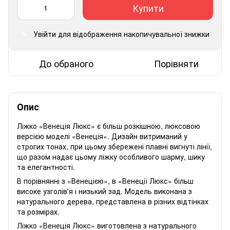
Купити
Увійти
для відображення накопичувальної знижки
%
До обраного
Порівняти
Опис
Ліжко «Венеція Люкс» є більш розкішною, люксовою
версією моделі «Венеція». Дизайн витриманий у
строгих тонах, при цьому збережені плавні вигнуті лінії,
що разом надає цьому ліжку особливого шарму, шику
та елегантності.
В порівнянні з «Венецією», в «Венеції Люкс» більш
високе узголів'я і низький зад. Модель виконана з
натурального дерева, представлена ​​в різних відтінках
та розмірах.
Ліжко «Венеція Люкс» виготовлена ​​з натурального