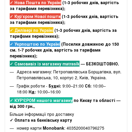
✓ Нова Пошта по Україні
(
1-3 робочих днів
, вартість
за тарифами перевізника);
✓ Кур’єром Нової пошти
(
1-3 робочих днів
, вартість
за тарифами перевізника);
✓ Делівері по Україні
(
1-3 робочих днів
, вартість за
тарифами перевізника);
✓ Укрпоштою по Україні
(Посилки довжиною до 150
см. 1-7 робочих днів, вартість за тарифами
перевізника);
✓ Самовивіз із магазину matrasik
— БЕЗКОШТОВНО.
Адреса магазину: Петропавлівська Борщагівка, вул.
Петропавлівська, 10, корпус 2, Київ, Україна.
Графік роботи -
Будні:
9:00–21:00
Сб:
10:00–
18:00
Нд:
10:00–16:00
✓ КУР'ЄРОМ нашого магазину
по Києву та області —
від 300 грн.,
Більше інформації про доставку
✓ Оплата на банківську карту
номер карти
Monobank
: 4035200040796275