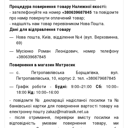
Процедура повернення товару Належної якості:
- зателефонуйте на номер
+380639687845
та повідомте
про намір повернути оплачений товар;
- надішліть нам товар перевізником Нова Пошта.
Дані для відправлення товару
Нова пошта, Київ, відділення №4 (вул. Верховинна,
69)
Мусієнко Роман Леонідович, номер телефону
+380639687845
Повернення в магазин Матрасик
с. Петропавлівська Борщагівка, вул.
Петропавлівська, 10, корпус 2. тел. +380679687845
Графік роботи -
Будні:
9:00–21:00
Сб:
10:00–
18:00
Нд:
10:00–16:00
- повідомте № декларації надісланої посилки та №
банківської картки для повернення вартості товару на
електронну пошту zakaz@matrasik.net.ua
- після отримання, перевірки вмісту посилки на
відповідність умовам повернення товару, ми