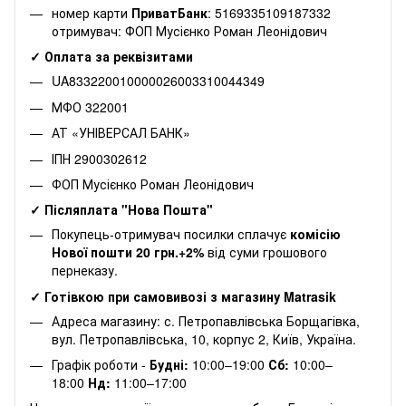
номер карти
ПриватБанк
: 5169335109187332
отримувач: ФОП Мусієнко Роман Леонідович
✓ Оплата за реквізитами
UA833220010000026003310044349
МФО 322001
АТ «УНІВЕРСАЛ БАНК»
ІПН 2900302612
ФОП Мусієнко Роман Леонідович
✓ Післяплата "Нова Пошта"
Покупець-отримувач посилки сплачує
комісію
Нової пошти 20 грн.+2%
від суми грошового
пернеказу.
✓ Готівкою при самовивозі з магазину Matrasik
Адреса магазину: с. Петропавлівська Борщагівка,
вул. Петропавлівська, 10, корпус 2, Київ, Україна.
Графік роботи -
Будні:
10:00–19:00
Сб:
10:00–
18:00
Нд:
11:00–17:00