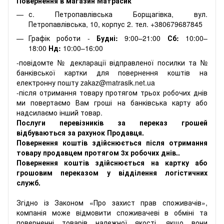
Повернення в магазин Матрасик
с. Петропавлівська Борщагівка, вул.
Петропавлівська, 10, корпус 2. тел. +380679687845
Графік роботи -
Будні:
9:00–21:00
Сб:
10:00–
18:00
Нд:
10:00–16:00
-повідомте № декларації відправленої посилки та №
банківської картки для повернення коштів на
електронну пошту zakaz@matrasik.net.ua
-після отримання товару протягом трьох робочих днів
ми повертаємо Вам гроші на банківська карту або
надсилаємо інший товар.
Послуги перевізників за переказ грошей
відбуваються за рахунок Продавця.
Повернення коштів здійснюється після отримання
товару продавцем протягом 3х робочих днів..
Повернення коштів здійснюється на картку або
грошовим переказом у відділення логістичних
служб.
Згідно із Законом «Про захист прав споживачів»,
компанія може відмовити споживачеві в обміні та
поверненні товарів належної якості, якщо вони