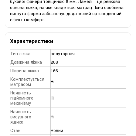
букової фанери товщиною 8 мм. Ламелі – це рейкова
основа ліжка, на яке кладеться матрац. Їхня особлива
вигнута форма забезпечує додатковий ортопедичний
ефект і комфорт.
Характеристики
Тип ліжка
полуторная
Довжина ліжка
208
Ширина ліжка
166
Комплектується
Ні
матрасом
Наявність
підйомного
Ні
механізму
Наявність
висувного
Ні
ящика
Стан
Новий