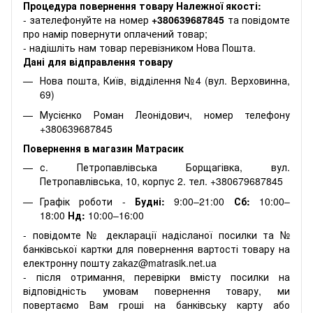
Процедура повернення товару Належної якості:
- зателефонуйте на номер
+380639687845
та повідомте
про намір повернути оплачений товар;
- надішліть нам товар перевізником Нова Пошта.
Дані для відправлення товару
Нова пошта, Київ, відділення №4 (вул. Верховинна,
69)
Мусієнко Роман Леонідович, номер телефону
+380639687845
Повернення в магазин Матрасик
с. Петропавлівська Борщагівка, вул.
Петропавлівська, 10, корпус 2. тел. +380679687845
Графік роботи -
Будні:
9:00–21:00
Сб:
10:00–
18:00
Нд:
10:00–16:00
- повідомте № декларації надісланої посилки та №
банківської картки для повернення вартості товару на
електронну пошту zakaz@matrasik.net.ua
- після отримання, перевірки вмісту посилки на
відповідність умовам повернення товару, ми
повертаємо Вам гроші на банківську карту або