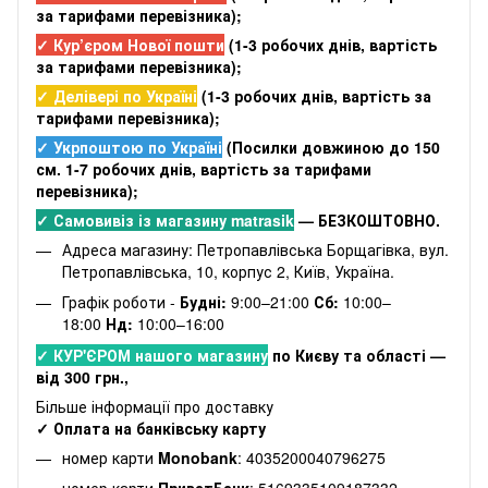
за тарифами перевізника);
✓ Кур’єром Нової пошти
(
1-3 робочих днів
, вартість
за тарифами перевізника);
✓ Делівері по Україні
(
1-3 робочих днів
, вартість за
тарифами перевізника);
✓ Укрпоштою по Україні
(Посилки довжиною до 150
см. 1-7 робочих днів, вартість за тарифами
перевізника);
✓ Самовивіз із магазину matrasik
— БЕЗКОШТОВНО.
Адреса магазину: Петропавлівська Борщагівка, вул.
Петропавлівська, 10, корпус 2, Київ, Україна.
Графік роботи -
Будні:
9:00–21:00
Сб:
10:00–
18:00
Нд:
10:00–16:00
✓ КУР'ЄРОМ нашого магазину
по Києву та області —
від 300 грн.,
Більше інформації про доставку
✓ Оплата на банківську карту
номер карти
Monobank
: 4035200040796275
номер карти
ПриватБанк
: 5169335109187332