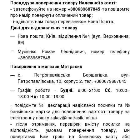
Процедура повернення товару Належної якості:
- зателефонуйте на номер
+380639687845
та повідомте
про намір повернути оплачений товар;
- надішліть нам товар перевізником Нова Пошта.
Дані для відправлення товару
Нова пошта, Київ, відділення №4 (вул. Верховинна,
69)
Мусієнко Роман Леонідович, номер телефону
+380639687845
Повернення в магазин Матрасик
с. Петропавлівська Борщагівка, вул.
Петропавлівська, 10, корпус 2. тел. +380679687845
Графік роботи -
Будні:
9:00–21:00
Сб:
10:00–
18:00
Нд:
10:00–16:00
- повідомте № декларації надісланої посилки та №
банківської картки для повернення вартості товару на
електронну пошту zakaz@matrasik.net.ua
- після отримання, перевірки вмісту посилки на
відповідність умовам повернення товару, ми
повертаємо Вам гроші на банківську карту або