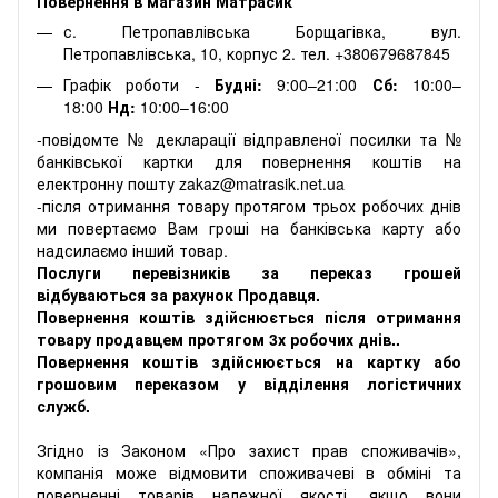
Повернення в магазин Матрасик
с. Петропавлівська Борщагівка, вул.
Петропавлівська, 10, корпус 2. тел. +380679687845
Графік роботи -
Будні:
9:00–21:00
Сб:
10:00–
18:00
Нд:
10:00–16:00
-повідомте № декларації відправленої посилки та №
банківської картки для повернення коштів на
електронну пошту zakaz@matrasik.net.ua
-після отримання товару протягом трьох робочих днів
ми повертаємо Вам гроші на банківська карту або
надсилаємо інший товар.
Послуги перевізників за переказ грошей
відбуваються за рахунок Продавця.
Повернення коштів здійснюється після отримання
товару продавцем протягом 3х робочих днів..
Повернення коштів здійснюється на картку або
грошовим переказом у відділення логістичних
служб.
Згідно із Законом «Про захист прав споживачів»,
компанія може відмовити споживачеві в обміні та
поверненні товарів належної якості, якщо вони