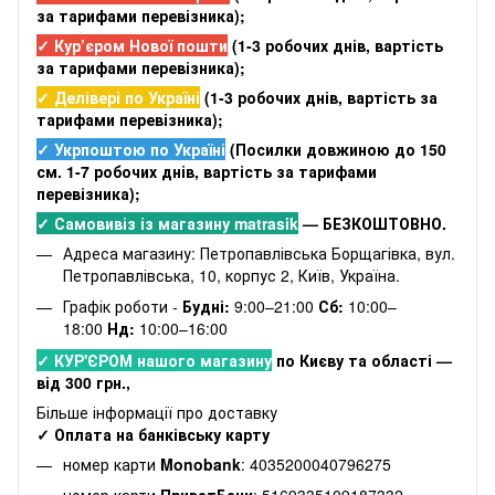
за тарифами перевізника);
✓ Кур’єром Нової пошти
(
1-3 робочих днів
, вартість
за тарифами перевізника);
✓ Делівері по Україні
(
1-3 робочих днів
, вартість за
тарифами перевізника);
✓ Укрпоштою по Україні
(Посилки довжиною до 150
см. 1-7 робочих днів, вартість за тарифами
перевізника);
✓ Самовивіз із магазину matrasik
— БЕЗКОШТОВНО.
Адреса магазину: Петропавлівська Борщагівка, вул.
Петропавлівська, 10, корпус 2, Київ, Україна.
Графік роботи -
Будні:
9:00–21:00
Сб:
10:00–
18:00
Нд:
10:00–16:00
✓ КУР'ЄРОМ нашого магазину
по Києву та області —
від 300 грн.,
Більше інформації про доставку
✓ Оплата на банківську карту
номер карти
Monobank
: 4035200040796275
номер карти
ПриватБанк
: 5169335109187332