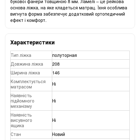
букової фанери товщиною 8 мм. Ламелі – це рейкова
основа ліжка, на яке кладеться матрац. Їхня особлива
вигнута форма забезпечує додатковий ортопедичний
ефект і комфорт.
Характеристики
Тип ліжка
полуторная
Довжина ліжка
208
Ширина ліжка
146
Комплектується
Ні
матрасом
Наявність
підйомного
Ні
механізму
Наявність
висувного
Ні
ящика
Стан
Новий