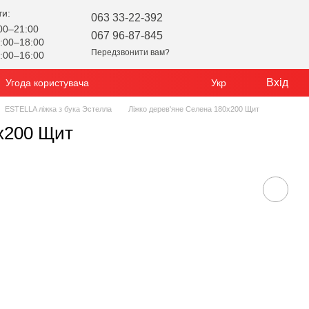
ти:
063 33-22-392
00–21:00
067 96-87-845
:00–18:00
Передзвонити вам?
:00–16:00
Вхід
Угода користувача
Укр
ESTELLA ліжка з бука Эстелла
Ліжко дерев'яне Селена 180х200 Щит
0х200 Щит