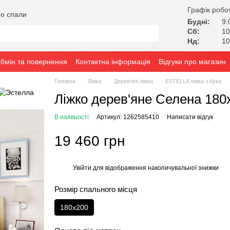
Графік робо
о спали
Будні:
9:
Сб:
10
Нд:
10
бмін та повернення
Контактна інформація
Відгуки про магазин
Головна
Ліжка
Дерев'яні ліжка
ESTELLA ліжка з бука
Ліжко дерев'яне Селена 18
В наявності
Артикул: 1262585410
Написати відгук
19 460 грн
Увійти
для відображення накопичувальної знижки
%
Розмір спального місця
180x200