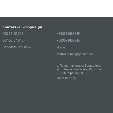
Контактна інформація
063 33-22-392
+380679687845
067 96-87-845
+380679687845
skype
Передзвонити вам?
matrasik.net@gmail.com
с. Петропавлівська Борщагівка,
вул. Петропавлівська, 10, корпус
2, Київ, Україна, 08130
Мапа проїзду