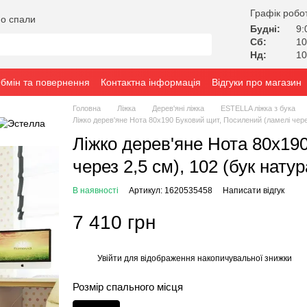
Графік робо
о спали
Будні:
9:
Сб:
10
Нд:
10
бмін та повернення
Контактна інформація
Відгуки про магазин
Головна
Ліжка
Дерев'яні ліжка
ESTELLA ліжка з бука
Ліжко дерев'яне Нота 80х190 Буковий щит, Посилений (ламелі через
Ліжко дерев'яне Нота 80х19
через 2,5 см), 102 (бук нату
В наявності
Артикул: 1620535458
Написати відгук
7 410 грн
Увійти
для відображення накопичувальної знижки
%
Розмір спального місця