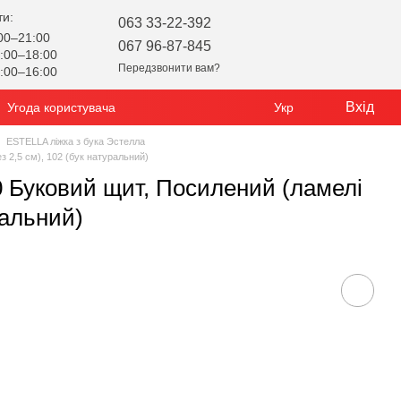
ти:
063 33-22-392
00–21:00
067 96-87-845
:00–18:00
Передзвонити вам?
:00–16:00
Вхід
Угода користувача
Укр
ESTELLA ліжка з бука Эстелла
 2,5 см), 102 (бук натуральний)
0 Буковий щит, Посилений (ламелі
ральний)