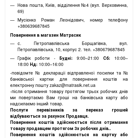
Нова пошта, Київ, відділення №4 (вул. Верховинна,
69)
Мусієнко Роман Леонідович, номер телефону
+380639687845
Повернення в магазин Матрасик
с. Петропавлівська Борщагівка, вул.
Петропавлівська, 10, корпус 2. тел. +380679687845
Графік роботи -
Будні:
9:00–21:00
Сб:
10:00–
18:00
Нд:
10:00–16:00
-повідомте № декларації відправленої посилки та №
банківської картки для повернення коштів на
електронну пошту zakaz@matrasik.net.ua
-після отримання товару протягом трьох робочих днів
ми повертаємо Вам гроші на банківська карту або
надсилаємо інший товар.
Послуги перевізників за переказ грошей
відбуваються за рахунок Продавця.
Повернення коштів здійснюється після отримання
товару продавцем протягом 3х робочих днів..
Повернення коштів здійснюється на картку або