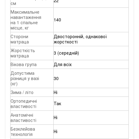
22
см
Максимальне
навантаження
140
на 1 спальне
місце, кг
Сторони
Двосторонній, однакової
матраца
жорсткості
Жорсткість
3 (середній)
матраца
Вікова група
Для всіх
Допустима
різниця у вазі
30
(кг)
Зима / літо
Ні
Ортопедичні
Так
властивості
Анатомічні
Ні
властивості
Безклейова
Ні
технологія