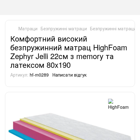
Матраци
Безпружинні матраци
Безпружинні матраци 
Комфортний високий
безпружинний матрац HighFoam
Zephyr Jelli 22см з memory та
латексом 80x190
Артикул:
hf-m0289
Написати відгук