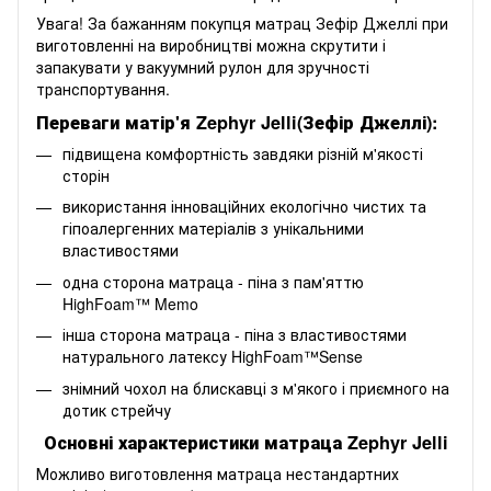
Увага!
За бажанням покупця матрац Зефір Джеллі при
виготовленні на виробництві можна скрутити і
запакувати у вакуумний рулон для зручності
транспортування.
Переваги матір'я Zephyr Jelli(Зефір Джеллі):
підвищена комфортність завдяки різній м'якості
сторін
використання інноваційних екологічно чистих та
гіпоалергенних матеріалів з унікальними
властивостями
одна сторона матраца - піна з пам'яттю
HighFoam™ Memo
інша сторона матраца - піна з властивостями
натурального латексу HighFoam™Sense
знімний чохол на блискавці з м'якого і приємного на
дотик стрейчу
Основні характеристики матраца Zephyr Jelli
Можливо виготовлення матраца нестандартних