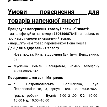
Умови повернення для
товарів належної якості
Процедура повернення товару Належної якості:
- зателефонуйте на номер
+380639687845
та повідомте
про намір повернути оплачений товар;
- надішліть нам товар перевізником Нова Пошта.
Дані для відправлення товару
Нова пошта, Київ, відділення №4 (вул. Верховинна,
69)
Мусієнко Роман Леонідович, номер телефону
+380639687845
Повернення в магазин Матрасик
с. Петропавлівська Борщагівка, вул.
Петропавлівська, 10, корпус 2. тел. +380679687845
Графік роботи -
Будні:
9:00–21:00
Сб:
10:00–
18:00
Нд:
10:00–16:00
- повідомте № декларації надісланої посилки та №