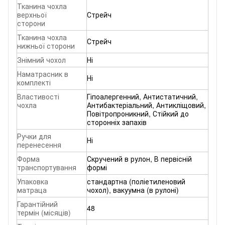
Тканина чохла
верхньої
Стрейч
сторони
Тканина чохла
Стрейч
нижньої сторони
Знімний чохол
Ні
Наматрасник в
Ні
комплекті
Властивості
Гіпоалергенний, Антистатичний,
чохла
Антибактеріальний, Антикліщовий,
Повітропроникний, Стійкий до
сторонніх запахів
Ручки для
Ні
перенесення
Форма
Скручений в рулон, В первісній
транспортування
формі
Упаковка
стандартна (поліетиленовий
матраца
чохол), вакуумна (в рулоні)
Гарантійний
48
термін (місяців)