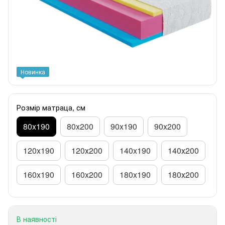
Новинка
Розмір матраца, см
80x190
80x200
90x190
90x200
120x190
120х200
140x190
140х200
160x190
160x200
180x190
180х200
В наявності