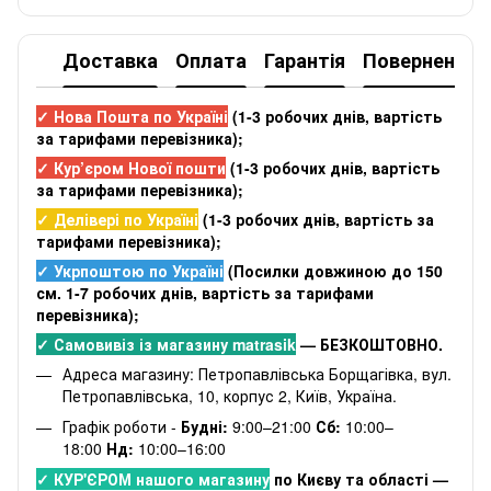
Доставка
Оплата
Гарантія
Повернення
✓ Нова Пошта по Україні
(
1-3 робочих днів
, вартість
за тарифами перевізника);
✓ Кур’єром Нової пошти
(
1-3 робочих днів
, вартість
за тарифами перевізника);
✓ Делівері по Україні
(
1-3 робочих днів
, вартість за
тарифами перевізника);
✓ Укрпоштою по Україні
(Посилки довжиною до 150
см. 1-7 робочих днів, вартість за тарифами
перевізника);
✓ Самовивіз із магазину matrasik
— БЕЗКОШТОВНО.
Адреса магазину: Петропавлівська Борщагівка, вул.
Петропавлівська, 10, корпус 2, Київ, Україна.
Графік роботи -
Будні:
9:00–21:00
Сб:
10:00–
18:00
Нд:
10:00–16:00
✓ КУР'ЄРОМ нашого магазину
по Києву та області —