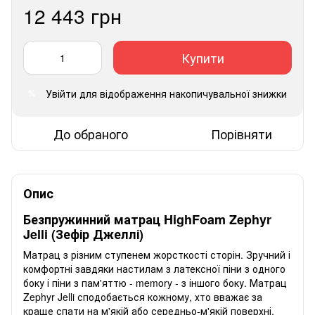
12 443 грн
Купити
Увійти
для відображення накопичувальної знижки
%
До обраного
Порівняти
Опис
Безпружинний матрац HighFoam Zephyr
Jelli (Зефір Джеллі)
Матрац з різним ступенем жорсткості сторін. Зручний і
комфортні завдяки настилам з латексної піни з одного
боку і піни з пам'яттю - memory - з іншого боку. Матрац
Zephyr Jelli сподобається кожному, хто вважає за
краще спати на м'якій або середньо-м'якій поверхні.