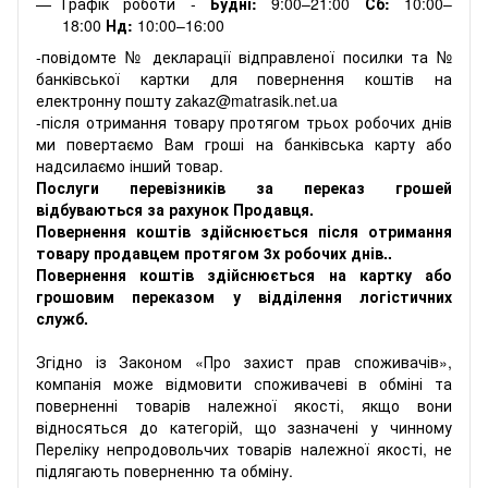
Графік роботи -
Будні:
9:00–21:00
Сб:
10:00–
18:00
Нд:
10:00–16:00
-повідомте № декларації відправленої посилки та №
банківської картки для повернення коштів на
електронну пошту zakaz@matrasik.net.ua
-після отримання товару протягом трьох робочих днів
ми повертаємо Вам гроші на банківська карту або
надсилаємо інший товар.
Послуги перевізників за переказ грошей
відбуваються за рахунок Продавця.
Повернення коштів здійснюється після отримання
товару продавцем протягом 3х робочих днів..
Повернення коштів здійснюється на картку або
грошовим переказом у відділення логістичних
служб.
Згідно із Законом «Про захист прав споживачів»,
компанія може відмовити споживачеві в обміні та
поверненні товарів належної якості, якщо вони
відносяться до категорій, що зазначені у чинному
Переліку непродовольчих товарів належної якості, не
підлягають поверненню та обміну.