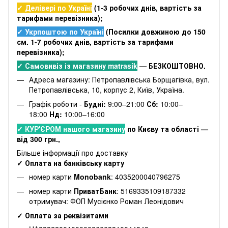
✓ Делівері по Україні
(
1-3 робочих днів
, вартість за
тарифами перевізника);
✓ Укрпоштою по Україні
(Посилки довжиною до 150
см. 1-7 робочих днів, вартість за тарифами
перевізника);
✓ Самовивіз із магазину matrasik
— БЕЗКОШТОВНО.
Адреса магазину: Петропавлівська Борщагівка, вул.
Петропавлівська, 10, корпус 2, Київ, Україна.
Графік роботи -
Будні:
9:00–21:00
Сб:
10:00–
18:00
Нд:
10:00–16:00
✓ КУР'ЄРОМ нашого магазину
по Києву та області —
від 300 грн.,
Більше інформації про доставку
✓ Оплата на банківську карту
номер карти
Monobank
: 4035200040796275
номер карти
ПриватБанк
: 5169335109187332
отримувач: ФОП Мусієнко Роман Леонідович
✓ Оплата за реквізитами