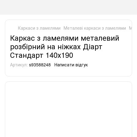
Каркаси з ламелями
Металеві каркаси з ламелями
Мет
Каркас з ламелями металевий
розбірний на ніжках Діарт
Стандарт 140х190
Артикул:
s93588248
Написати відгук