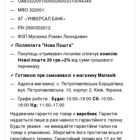
UA833220010000026003310044349
МФО 322001
АТ «УНІВЕРСАЛ БАНК»
ІПН 2900302612
ФОП Мусієнко Роман Леонідович
✓ Післяплата "Нова Пошта"
Покупець-отримувач посилки сплачує
комісію
Нової пошти 20 грн.+2%
від суми грошового
пернеказу.
✓ Готівкою при самовивозі з магазину Matrasik
Адреса магазину: с. Петропавлівська Борщагівка,
вул. Петропавлівська, 10, корпус 2, Київ, Україна.
Графік роботи -
Будні:
10:00–19:00
Сб:
10:00–
18:00
Нд:
11:00–17:00
Надавачем гарантії на товар є
виробник
. Гарантія
надається лише в разі навності гарантійного талону.
Будьте уважні - не викидайте гарантійни талон на
товар з упаковкою. Зберігайте його протягом всього
гарнтійного терміну. Гарантійний термін від 12 до 96