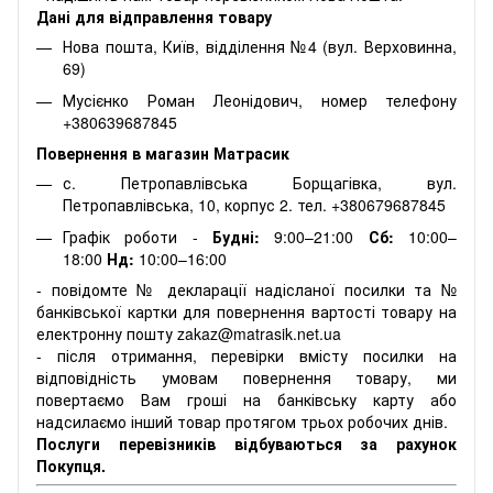
Дані для відправлення товару
Нова пошта, Київ, відділення №4 (вул. Верховинна,
69)
Мусієнко Роман Леонідович, номер телефону
+380639687845
Повернення в магазин Матрасик
с. Петропавлівська Борщагівка, вул.
Петропавлівська, 10, корпус 2. тел. +380679687845
Графік роботи -
Будні:
9:00–21:00
Сб:
10:00–
18:00
Нд:
10:00–16:00
- повідомте № декларації надісланої посилки та №
банківської картки для повернення вартості товару на
електронну пошту zakaz@matrasik.net.ua
- після отримання, перевірки вмісту посилки на
відповідність умовам повернення товару, ми
повертаємо Вам гроші на банківську карту або
надсилаємо інший товар протягом трьох робочих днів.
Послуги перевізників відбуваються за рахунок
Покупця.