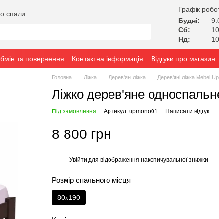
Графік робо
о спали
Будні:
9:
Сб:
10
Нд:
10
бмін та повернення
Контактна інформація
Відгуки про магазин
Головна
Ліжка
Дерев'яні ліжка
Дерев'яні ліжка Mebel Up
Ліжко дерев'яне односпальн
Під замовлення
Артикул: upmono01
Написати відгук
8 800 грн
Увійти
для відображення накопичувальної знижки
%
Розмір спального місця
80x190