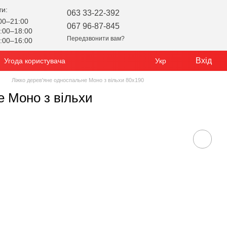
ти:
063 33-22-392
00–21:00
067 96-87-845
:00–18:00
Передзвонити вам?
:00–16:00
Вхід
Угода користувача
Укр
Ліжко дерев'яне односпальне Моно з вільхи 80х190
е Моно з вільхи